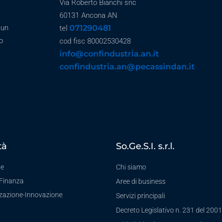
Via Roberto Bianchi snc
60131 Ancona AN
071290481
 un
tel
o
cod fisc 80002530428
info@confindustria.an.it
confindustria.an@pecassindan.it
tà
So.Ge.S.I. s.r.l.
te
Chi siamo
-Finanza
Aree di business
zzazione-Innovazione
Servizi principali
Decreto Legislativo n. 231 del 2001