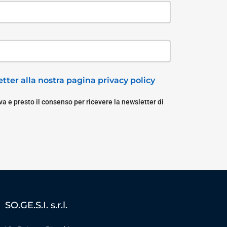
tter alla nostra pagina privacy policy
a e presto il consenso per ricevere la newsletter di
SO.GE.S.I. s.r.l.