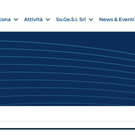
cona
Attività
So.Ge.S.I. Srl
News & Eventi
Finanza agevolata
nell’UE:
“PMI, Industria e Incentivi all
non
”
30 Luglio 2026
Leggi →