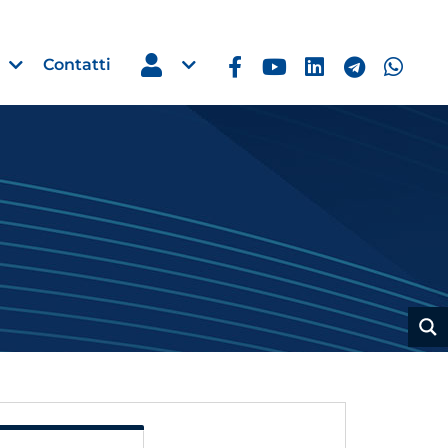
Contatti
Estero
e Imprese
Filippine: missione imprendito
Manila, 5-7 ottobre 2026
30 Luglio 2026
Leggi →