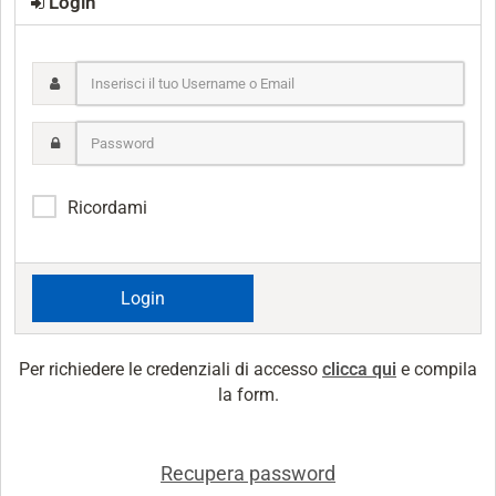
Login
Inserisci
il
tuo
Password
Username
o
Email
Ricordami
Per richiedere le credenziali di accesso
clicca qui
e compila
la form.
Recupera password