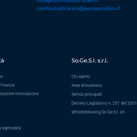
info@confindustria.an.it
confindustria.an@pecassindan.it
tà
So.Ge.S.I. s.r.l.
te
Chi siamo
-Finanza
Aree di business
zzazione-Innovazione
Servizi principali
Decreto Legislativo n. 231 del 2001
a
Whistleblowing So.Ge.S.I. srl
a agevolata