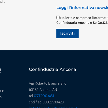
i.
Leggi l'informativa newsle
Ho letto e compreso l'informativ
Confindustria Ancona e So.Ge.S.I.
Iscriviti
Confindustria Ancona
Via Roberto Bianchi snc
60131 Ancona AN
 un
071290481
tel
o
cod fisc 80002530428