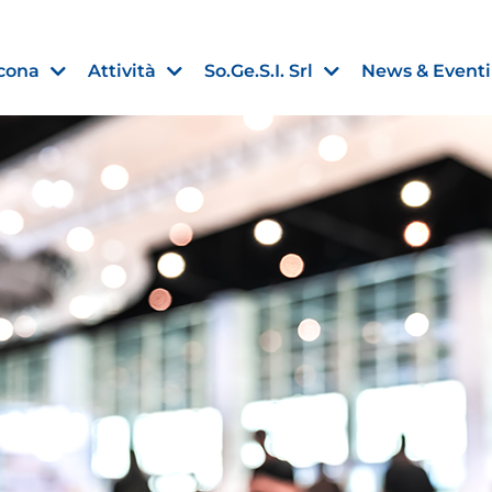
cona
Attività
So.Ge.S.I. Srl
News & Eventi
Estero
e Imprese
Filippine: missione imprendito
Manila, 5-7 ottobre 2026
30 Luglio 2026
Leggi →