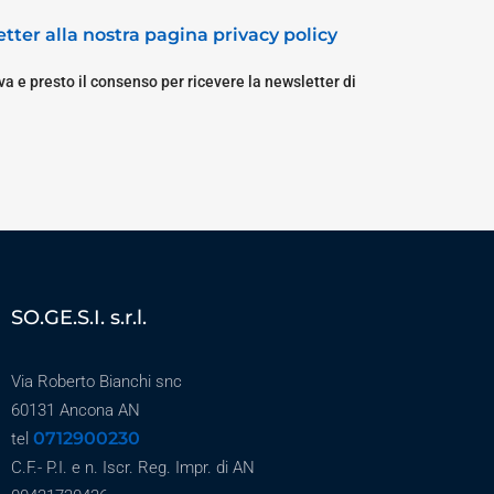
tter alla nostra pagina privacy policy
a e presto il consenso per ricevere la newsletter di
SO.GE.S.I. s.r.l.
Via Roberto Bianchi snc
60131 Ancona AN
0712900230
tel
C.F.- P.I. e n. Iscr. Reg. Impr. di AN