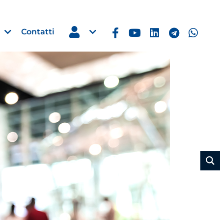
Contatti
Media e Comunicazione
riale a
Aldo Trupiano alla guida del
cantieristica da diporto e
navalmeccanica di Confindus
Ancona
29 Luglio 2026
Leggi →