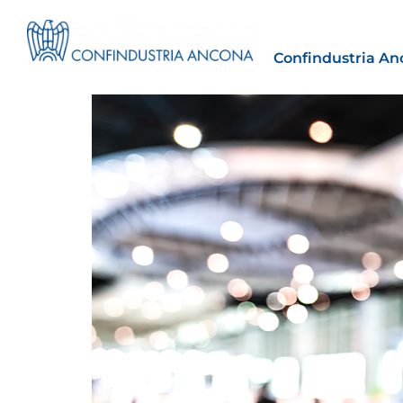
Confindustria An
Finanza agevolata
nell’UE:
“PMI, Industria e Incentivi all
non
”
30 Luglio 2026
Leggi →