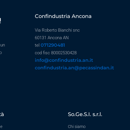
Confindustria Ancona
Via Roberto Bianchi snc
60131 Ancona AN
071290481
 un
tel
o
cod fisc 80002530428
info@confindustria.an.it
confindustria.an@pecassindan.it
tà
So.Ge.S.I. s.r.l.
te
Chi siamo