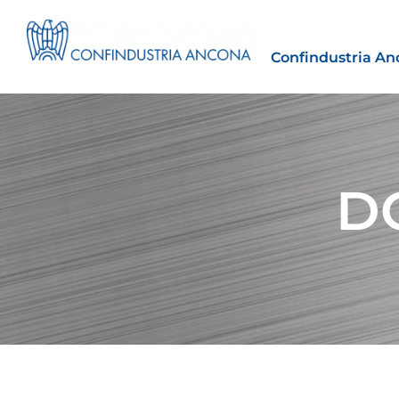
Confindustria An
DG
Estero
tto | Il
Importazioni dagli Stati Uniti 
novità sulle prove di origine 
preferenziale
30 Luglio 2026
Leggi →