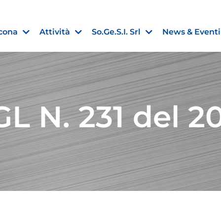
cona
Attività
So.Ge.S.I. Srl
News & Eventi
L N. 231 del 2
Finanza agevolata
nell’UE:
“PMI, Industria e Incentivi all
non
”
30 Luglio 2026
Leggi →