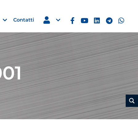
Contatti
001
Estero
e Imprese
Filippine: missione imprendito
Manila, 5-7 ottobre 2026
30 Luglio 2026
Leggi →