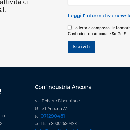
attività di
i.
Leggi l'informativa newsle
Ho letto e compreso l'informativ
Confindustria Ancona e So.Ge.S.I.
Iscriviti
Confindustria Ancona
Via Roberto Bianchi snc
60131 Ancona AN
071290481
 un
tel
o
cod fisc 80002530428