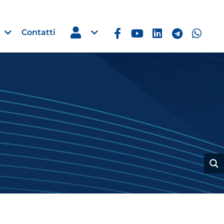
Contatti
Estero
e Imprese
Filippine: missione imprendito
Manila, 5-7 ottobre 2026
30 Luglio 2026
Leggi →