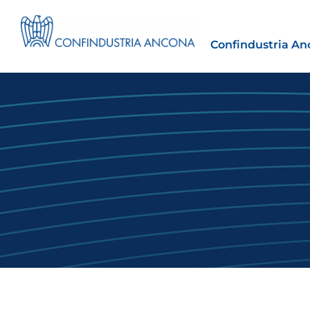
Confindustria An
Estero
tto | Il
Importazioni dagli Stati Uniti 
novità sulle prove di origine 
preferenziale
30 Luglio 2026
Leggi →