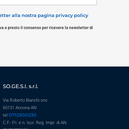
tter alla nostra pagina privacy policy
a e presto il consenso per ricevere la newsletter di
SO.GE.S.I. s.r.l.
Via Roberto Bianchi snc
60131 Ancona AN
0712900230
tel
C.F.- P.I. e n. Iscr. Reg. Impr. di AN