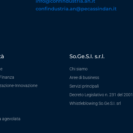
info@confindustria.an.it
confindustria.an@pecassindan.it
tà
So.Ge.S.I. s.r.l.
te
Chi siamo
-Finanza
Aree di business
zzazione-Innovazione
Servizi principali
Decreto Legislativo n. 231 del 2001
a
Whistleblowing So.Ge.S.I. srl
a agevolata