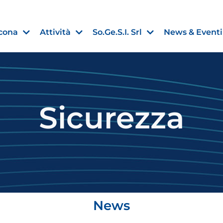
cona
Attività
So.Ge.S.I. Srl
News & Eventi
Sicurezza
Finanza agevolata
nell’UE:
“PMI, Industria e Incentivi all
non
”
30 Luglio 2026
Leggi →
News