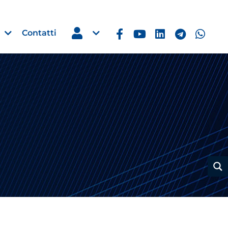
Contatti
Estero
e Imprese
Filippine: missione imprendito
Manila, 5-7 ottobre 2026
30 Luglio 2026
Leggi →