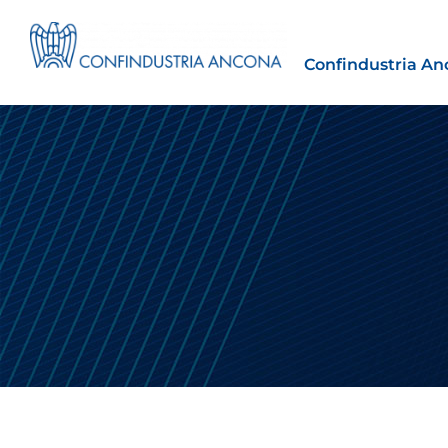
Confindustria An
Estero
tto | Il
Importazioni dagli Stati Uniti 
novità sulle prove di origine 
preferenziale
30 Luglio 2026
Leggi →