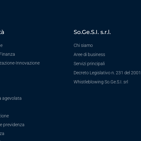
tà
So.Ge.S.I. s.r.l.
te
Chi siamo
-Finanza
Aree di business
zzazione-Innovazione
Servizi principali
Decreto Legislativo n. 231 del 2001
a
Whistleblowing So.Ge.S.I. srl
a agevolata
ione
e previdenza
zza