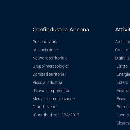
Confindustria Ancona
Attivi
Presentazione
Ambien
Associazione
Credito
Network territoriale
Digitali
Gruppi merceologici
Diritto
Comitati territoriali
Energi
Piccola industria
Estero
Giovani Imprenditori
Finanz
Media e comunicazione
Fisco
Grandi eventi
Formaz
Contributi ex L. 124/2017
Lavoro 
Sicure