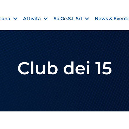
cona
Attività
So.Ge.S.I. Srl
News & Eventi
Club dei 15
Finanza agevolata
nell’UE:
“PMI, Industria e Incentivi all
non
”
30 Luglio 2026
Leggi →