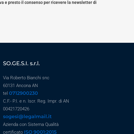
a e presto il consenso per ricevere la newsletter di
SO.GE.S.I. s.r.l.
Via Roberto Bianchi snc
60131 Ancona AN
0712900230
tel
C.F.- P.I. e n. Iscr. Reg. Impr. di AN
00421720426
sogesi@legalmail.it
Azienda con Sistema Qualità
ISO 9001:2015
certificato