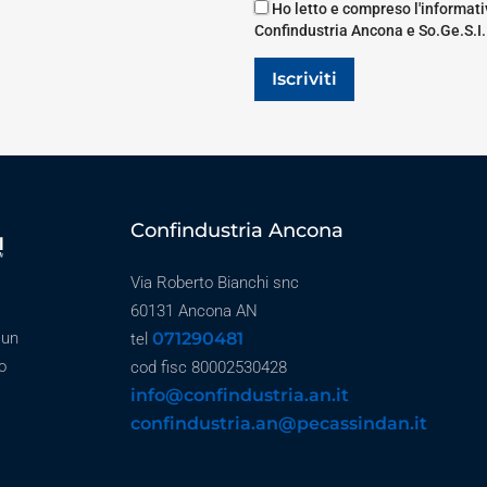
Ho letto e compreso l'informativ
Confindustria Ancona e So.Ge.S.I.
Iscriviti
Confindustria Ancona
Via Roberto Bianchi snc
60131 Ancona AN
071290481
 un
tel
o
cod fisc 80002530428
info@confindustria.an.it
confindustria.an@pecassindan.it