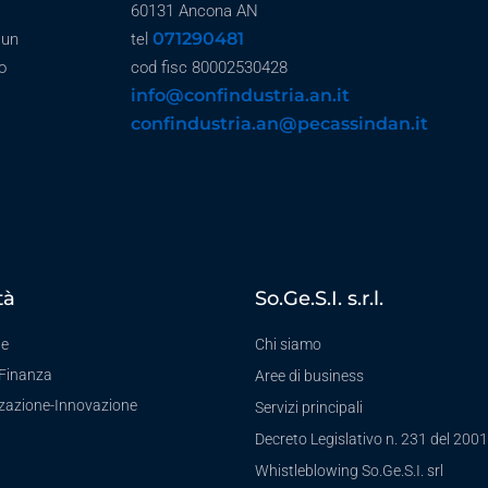
60131 Ancona AN
071290481
 un
tel
o
cod fisc 80002530428
info@confindustria.an.it
confindustria.an@pecassindan.it
tà
So.Ge.S.I. s.r.l.
te
Chi siamo
-Finanza
Aree di business
zzazione-Innovazione
Servizi principali
Decreto Legislativo n. 231 del 2001
a
Whistleblowing So.Ge.S.I. srl