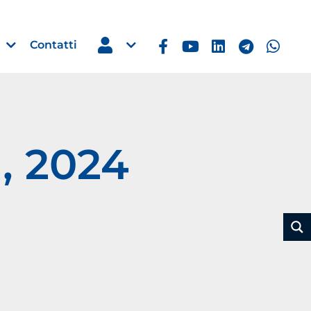
Contatti
, 2024
Estero
e Imprese
Filippine: missione imprendito
Manila, 5-7 ottobre 2026
30 Luglio 2026
Leggi →