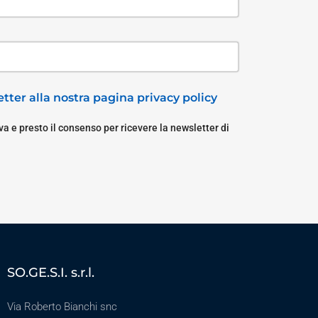
tter alla nostra pagina privacy policy
a e presto il consenso per ricevere la newsletter di
SO.GE.S.I. s.r.l.
Via Roberto Bianchi snc