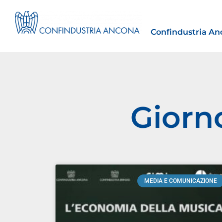
Confindustria An
Giorn
Estero
tto | Il
Importazioni dagli Stati Uniti 
novità sulle prove di origine 
preferenziale
MEDIA E COMUNICAZIONE
30 Luglio 2026
Leggi →