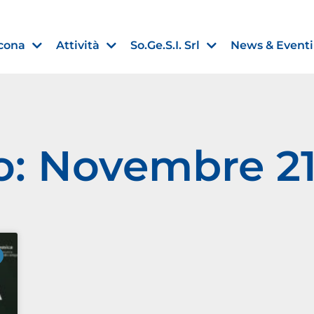
cona
Attività
So.Ge.S.I. Srl
News & Eventi
o: Novembre 21
Finanza agevolata
nell’UE:
“PMI, Industria e Incentivi all
non
”
30 Luglio 2026
Leggi →