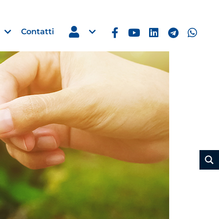
Contatti
Estero
e Imprese
Filippine: missione imprendito
Manila, 5-7 ottobre 2026
30 Luglio 2026
Leggi →