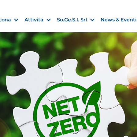
cona
Attività
So.Ge.S.I. Srl
News & Eventi
Finanza agevolata
nell’UE:
“PMI, Industria e Incentivi all
non
”
30 Luglio 2026
Leggi →