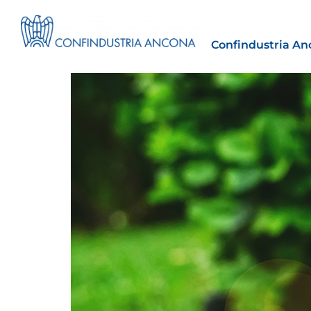
Confindustria An
Estero
tto | Il
Importazioni dagli Stati Uniti 
novità sulle prove di origine 
preferenziale
30 Luglio 2026
Leggi →