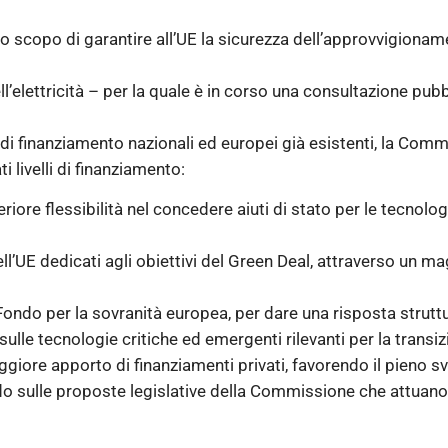
 lo scopo di garantire all’UE la sicurezza dell’approvvigioname
’elettricità – per la quale è in corso una consultazione pubb
 di finanziamento nazionali ed europei già esistenti, la Commi
 livelli di finanziamento:
riore flessibilità nel concedere aiuti di stato per le tecnolo
ll’UE dedicati agli obiettivi del Green Deal, attraverso un m
Fondo per la sovranità europea, per dare una risposta struttu
le tecnologie critiche ed emergenti rilevanti per la transizi
ggiore apporto di finanziamenti privati, favorendo il pieno sv
 sulle proposte legislative della Commissione che attuano i