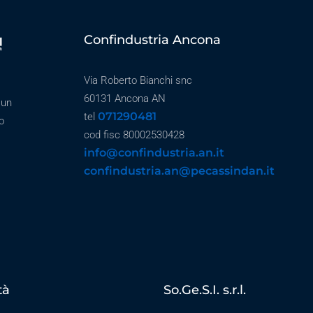
Confindustria Ancona
Via Roberto Bianchi snc
60131 Ancona AN
 un
071290481
tel
o
cod fisc 80002530428
info@confindustria.an.it
confindustria.an@pecassindan.it
tà
So.Ge.S.I. s.r.l.