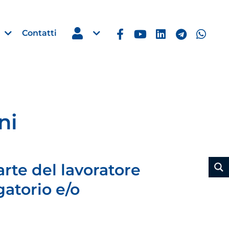
Contatti
ni
Estero
e Imprese
Filippine: missione imprendito
Manila, 5-7 ottobre 2026
arte del lavoratore
30 Luglio 2026
gatorio e/o
Leggi →