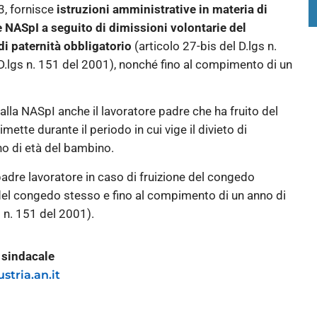
3, fornisce
istruzioni amministrative in materia di
 NASpI a seguito di dimissioni volontarie del
di paternità obbligatorio
(articolo 27-bis del D.lgs n.
 D.lgs n. 151 del 2001), nonché fino al compimento di un
to alla NASpI anche il lavoratore padre che ha fruito del
ette durante il periodo in cui vige il divieto di
no di età del bambino.
 padre lavoratore in caso di fruizione del congedo
a del congedo stesso e fino al compimento di un anno di
 n. 151 del 2001).
o sindacale
stria.an.it