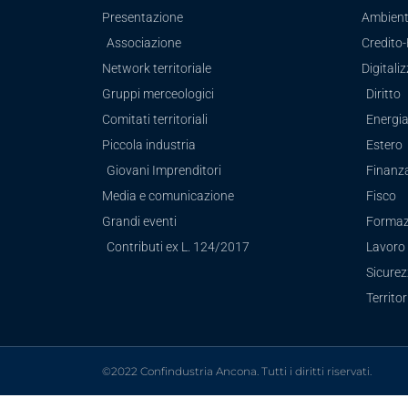
Presentazione
Ambien
Associazione
Credito
Network territoriale
Digitali
Gruppi merceologici
Diritto
Comitati territoriali
Energi
Piccola industria
Estero
Giovani Imprenditori
Finanz
Media e comunicazione
Fisco
Grandi eventi
Formaz
Contributi ex L. 124/2017
Lavoro 
Sicure
Territor
©2022 Confindustria Ancona. Tutti i diritti riservati.