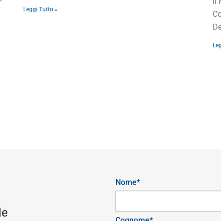
il
Leggi Tutto »
Co
De
Leg
Nome*
le
Cognome*