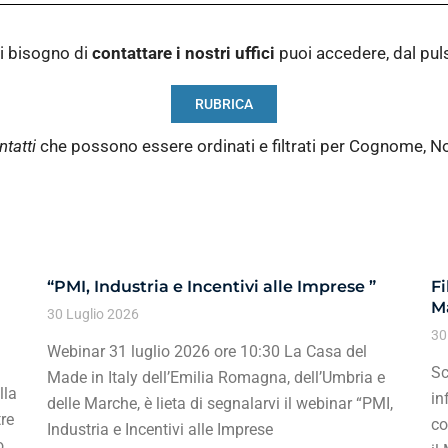
i bisogno di
contattare i nostri
uffici
puoi accedere, dal pu
RUBRICA
ntatti
che possono essere ordinati e filtrati per Cognome, N
“PMI, Industria e Incentivi alle Imprese ”
Fi
Ma
30 Luglio 2026
30
Webinar 31 luglio 2026 ore 10:30 La Casa del
Sc
Made in Italy dell’Emilia Romagna, dell’Umbria e
lla
in
delle Marche, è lieta di segnalarvi il webinar “PMI,
re
co
Industria e Incentivi alle Imprese
o