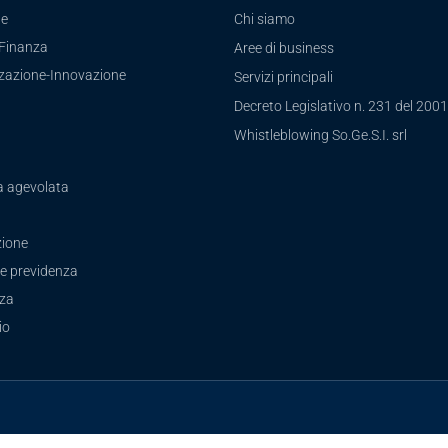
te
Chi siamo
-Finanza
Aree di business
zzazione-Innovazione
Servizi principali
Decreto Legislativo n. 231 del 2001
a
Whistleblowing So.Ge.S.I. srl
a agevolata
ione
e previdenza
zza
io