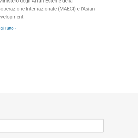
 Ministero degli Affari Esteri e della
operazione Internazionale (MAECI) e l’Asian
velopment
gi Tutto »