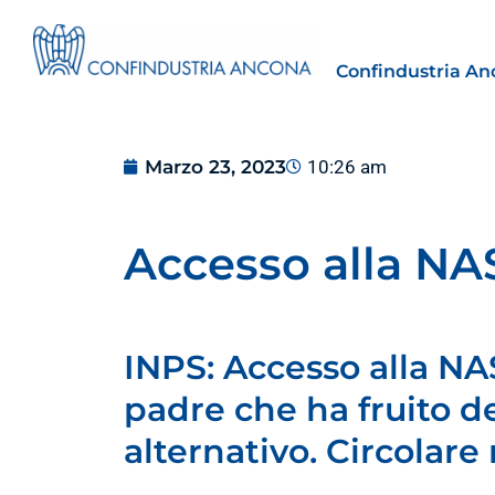
Confindustria An
Marzo 23, 2023
10:26 am
Accesso alla NAS
Estero
tto | Il
Importazioni dagli Stati Uniti 
novità sulle prove di origine 
INPS: Accesso alla NAS
preferenziale
padre che ha fruito d
30 Luglio 2026
alternativo. Circolare
Leggi →