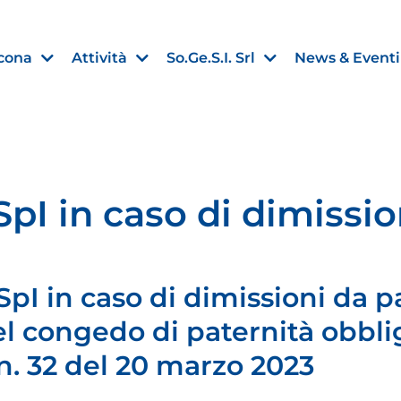
cona
Attività
So.Ge.S.I. Srl
News & Eventi
pI in caso di dimissio
Finanza agevolata
nell’UE:
“PMI, Industria e Incentivi all
non
”
pI in caso di dimissioni da p
30 Luglio 2026
el congedo di paternità obbli
Leggi →
 n. 32 del 20 marzo 2023