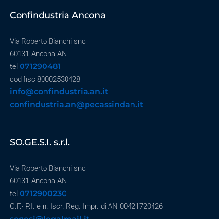
Confindustria Ancona
Via Roberto Bianchi snc
60131 Ancona AN
071290481
tel
cod fisc 80002530428
info@confindustria.an.it
confindustria.an@pecassindan.it
SO.GE.S.I. s.r.l.
Via Roberto Bianchi snc
60131 Ancona AN
0712900230
tel
C.F.- P.I. e n. Iscr. Reg. Impr. di AN 00421720426
sogesi@legalmail.it