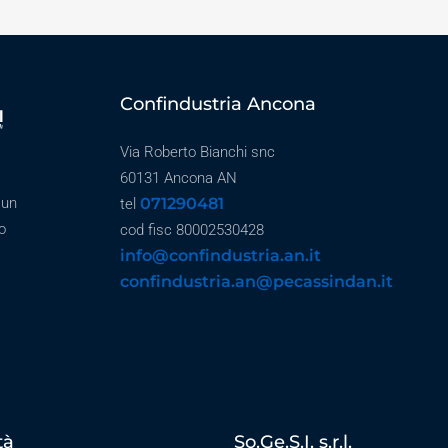
Confindustria Ancona
Via Roberto Bianchi snc
60131 Ancona AN
071290481
 un
tel
o
cod fisc 80002530428
info@confindustria.an.it
confindustria.an@pecassindan.it
tà
So.Ge.S.I. s.r.l.