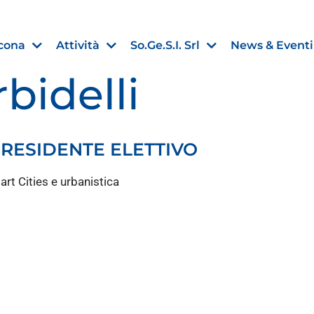
cona
Attività
So.Ge.S.I. Srl
News & Eventi
bidelli
PRESIDENTE ELETTIVO
Finanza agevolata
art Cities e urbanistica​
nell’UE:
“PMI, Industria e Incentivi all
non
”
30 Luglio 2026
Leggi →