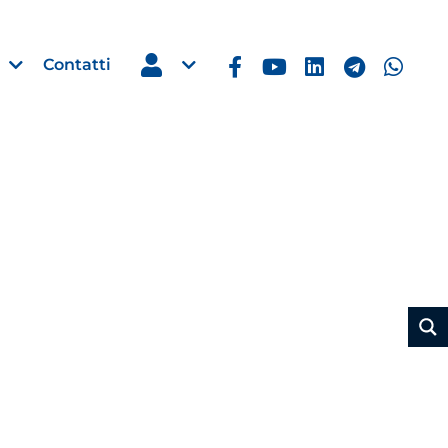
Contatti
Estero
e Imprese
Filippine: missione imprendito
Manila, 5-7 ottobre 2026
30 Luglio 2026
Leggi →