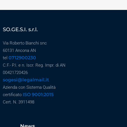
SO.GE.S.I. s.r.l.
Via Roberto Bianchi snc
60131 Ancona AN
0712900230
tel
C.F.- P.I. e n. Iscr. Reg. Impr. di AN
00421720426
sogesi@legalmail.it
Azienda con Sistema Qualità
ISO 9001:2015
certificato
Cert. N. 3911498
News