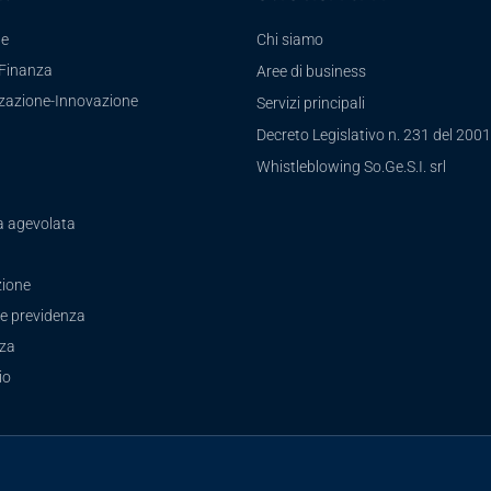
te
Chi siamo
-Finanza
Aree di business
zzazione-Innovazione
Servizi principali
Decreto Legislativo n. 231 del 2001
a
Whistleblowing So.Ge.S.I. srl
a agevolata
ione
e previdenza
zza
io