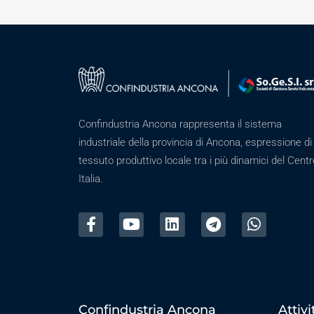
Confindustria Ancona rappresenta il sistema
industriale della provincia di Ancona, espressione di
tessuto produttivo locale tra i più dinamici del Centr
Italia.
Confindustria Ancona
Attivi