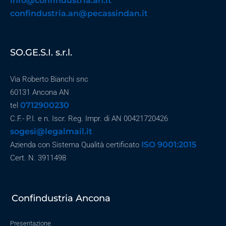
info@confindustria.an.it
confindustria.an@pecassindan.it
SO.GE.S.I. s.r.l.
Via Roberto Bianchi snc
60131 Ancona AN
0712900230
tel
C.F.- P.I. e n. Iscr. Reg. Impr. di AN 00421720426
sogesi@legalmail.it
ISO 9001:2015
Azienda con Sistema Qualità certificato
Cert. N. 3911498
Confindustria Ancona
Presentazione