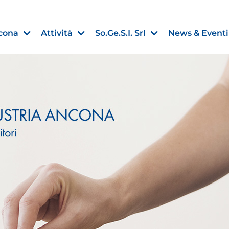
cona
Attività
So.Ge.S.I. Srl
News & Eventi
Finanza agevolata
nell’UE:
“PMI, Industria e Incentivi all
non
”
30 Luglio 2026
Leggi →