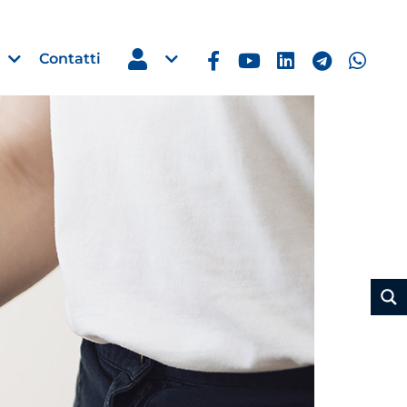
Contatti
Estero
e Imprese
Filippine: missione imprendito
Manila, 5-7 ottobre 2026
30 Luglio 2026
Leggi →