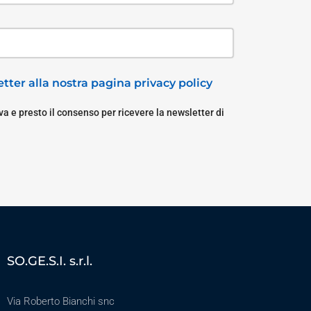
tter alla nostra pagina privacy policy
a e presto il consenso per ricevere la newsletter di
SO.GE.S.I. s.r.l.
Via Roberto Bianchi snc