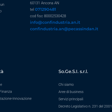
60131 Ancona AN
 un
071290481
tel
o
cod fisc 80002530428
info@confindustria.an.it
confindustria.an@pecassindan.it
tà
So.Ge.S.I. s.r.l.
te
Chi siamo
-Finanza
Aree di business
zzazione-Innovazione
Servizi principali
Decreto Legislativo n. 231 del 2001