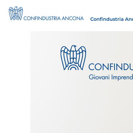
Confindustria An
Estero
tto | Il
Importazioni dagli Stati Uniti 
novità sulle prove di origine 
preferenziale
30 Luglio 2026
Leggi →