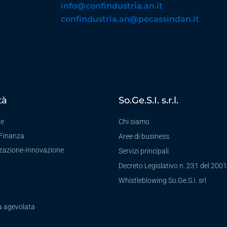
info@confindustria.an.it
confindustria.an@pecassindan.it
tà
So.Ge.S.I. s.r.l.
te
Chi siamo
-Finanza
Aree di business
zzazione-Innovazione
Servizi principali
Decreto Legislativo n. 231 del 2001
a
Whistleblowing So.Ge.S.I. srl
a agevolata