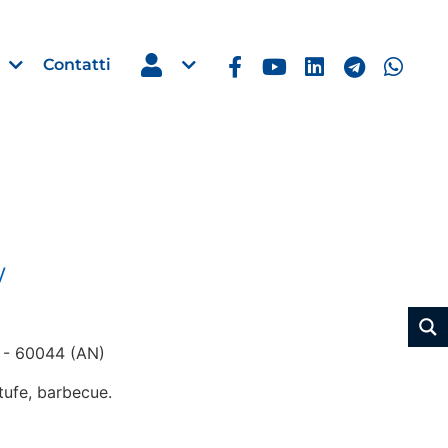
Contatti
Estero
e Imprese
Filippine: missione imprendito
/
Manila, 5-7 ottobre 2026
30 Luglio 2026
O - 60044 (AN)
Leggi →
tufe, barbecue.