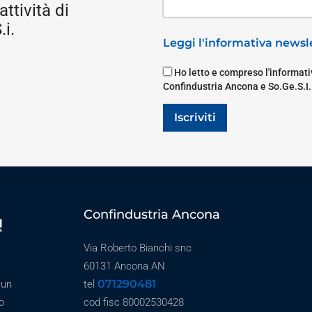
attività di
i.
Leggi l'informativa newsle
Ho letto e compreso l'informativ
Confindustria Ancona e So.Ge.S.I.
Iscriviti
Confindustria Ancona
Via Roberto Bianchi snc
60131 Ancona AN
071290481
 un
tel
o
cod fisc 80002530428