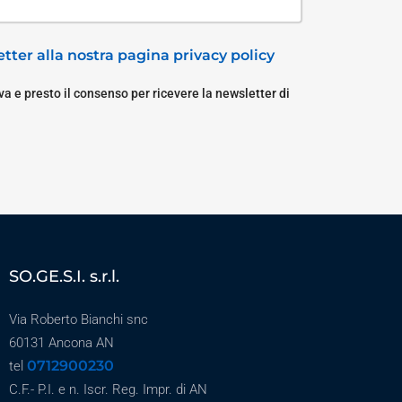
tter alla nostra pagina privacy policy
a e presto il consenso per ricevere la newsletter di
SO.GE.S.I. s.r.l.
Via Roberto Bianchi snc
60131 Ancona AN
0712900230
tel
C.F.- P.I. e n. Iscr. Reg. Impr. di AN