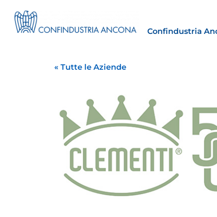
Confindustria An
« Tutte le Aziende
Estero
tto | Il
Importazioni dagli Stati Uniti 
novità sulle prove di origine 
preferenziale
30 Luglio 2026
Leggi →