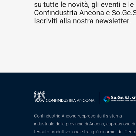
su tutte le novità, gli eventi e le 
Confindustria Ancona e So.Ge.S.
Iscriviti alla nostra newsletter.
Confindustria Ancona rappresenta il sistema
industriale della provincia di Ancona, espressione di
tessuto produttivo locale tra i più dinamici del Centr