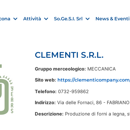
cona
Attività
So.Ge.S.I. Srl
News & Eventi
CLEMENTI S.R.L.
Finanza agevolata
Gruppo merceologico:
MECCANICA
nell’UE:
“PMI, Industria e Incentivi all
Sito web:
https://clementicompany.com
non
”
Telefono:
0732-959862
30 Luglio 2026
Indirizzo:
Via delle Fornaci, 86 - FABRIAN
Leggi →
Descrizione:
Produzione di forni a legna, s