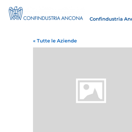
Confindustria An
« Tutte le Aziende
Estero
tto | Il
Importazioni dagli Stati Uniti 
novità sulle prove di origine 
preferenziale
30 Luglio 2026
Leggi →