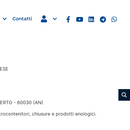
Contatti
Estero
RESE
e Imprese
Filippine: missione imprendito
Manila, 5-7 ottobre 2026
30 Luglio 2026
BERTO - 60030 (AN)
Leggi →
ocontenitori, chiusure e prodotti enologici.