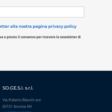
tter alla nostra pagina privacy policy
a e presto il consenso per ricevere la newsletter di
SO.GE.S.I. s.r.l.
Via Roberto Bianchi snc
60131 Ancona AN