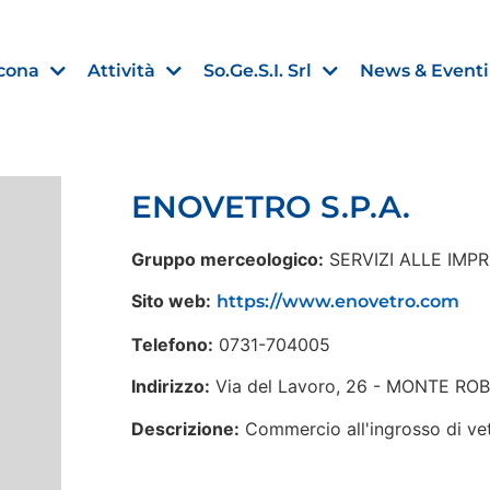
cona
Attività
So.Ge.S.I. Srl
News & Eventi
ENOVETRO S.P.A.
Finanza agevolata
Gruppo merceologico:
SERVIZI ALLE IMP
nell’UE:
“PMI, Industria e Incentivi all
Sito web:
https://www.enovetro.com
non
”
Telefono:
0731-704005
30 Luglio 2026
Indirizzo:
Via del Lavoro, 26 - MONTE RO
Leggi →
Descrizione:
Commercio all'ingrosso di vetr