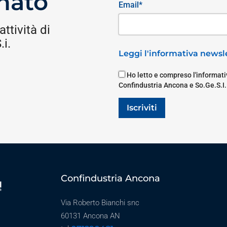
nato
Email*
attività di
i.
Leggi l'informativa newsle
Ho letto e compreso l'informativ
Confindustria Ancona e So.Ge.S.I.
Iscriviti
Confindustria Ancona
Via Roberto Bianchi snc
60131 Ancona AN