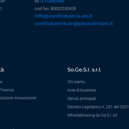
071290481
 un
tel
o
cod fisc 80002530428
info@confindustria.an.it
confindustria.an@pecassindan.it
tà
So.Ge.S.I. s.r.l.
te
Chi siamo
-Finanza
Aree di business
zzazione-Innovazione
Servizi principali
Decreto Legislativo n. 231 del 2001
a
Whistleblowing So.Ge.S.I. srl