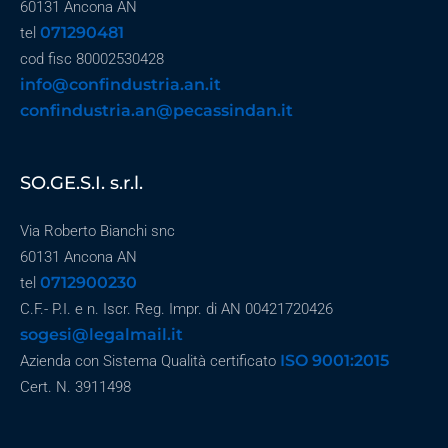
60131 Ancona AN
071290481
tel
cod fisc 80002530428
info@confindustria.an.it
confindustria.an@pecassindan.it
SO.GE.S.I. s.r.l.
Via Roberto Bianchi snc
60131 Ancona AN
0712900230
tel
C.F.- P.I. e n. Iscr. Reg. Impr. di AN 00421720426
sogesi@legalmail.it
ISO 9001:2015
Azienda con Sistema Qualità certificato
Cert. N. 3911498