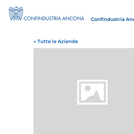
Confindustria An
« Tutte le Aziende
Estero
tto | Il
Importazioni dagli Stati Uniti 
novità sulle prove di origine 
preferenziale
30 Luglio 2026
Leggi →