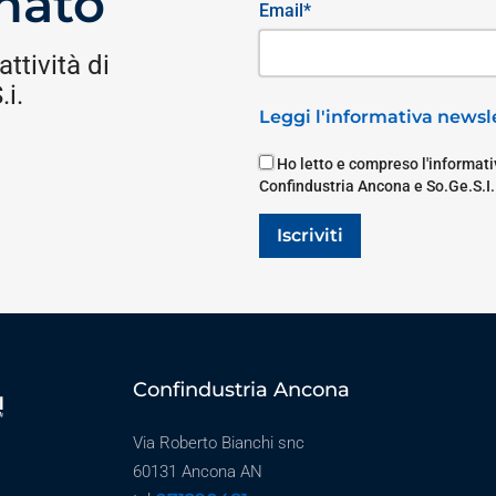
nato
Email*
attività di
i.
Leggi l'informativa newsle
Ho letto e compreso l'informativ
Confindustria Ancona e So.Ge.S.I.
Iscriviti
Confindustria Ancona
Via Roberto Bianchi snc
60131 Ancona AN