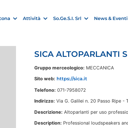
cona
Attività
So.Ge.S.I. Srl
News & Eventi
SICA ALTOPARLANTI S.
Finanza agevolata
Gruppo merceologico:
MECCANICA
nell’UE:
“PMI, Industria e Incentivi all
Sito web:
https://sica.it
non
”
Telefono:
071-7958072
30 Luglio 2026
Indirizzo:
Via G. Galilei n. 20 Passo Ripe 
Leggi →
Descrizione:
Altoparlanti per uso professio
Description:
Professional loudspeakers and