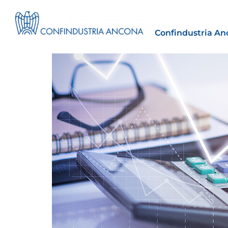
Confindustria An
Estero
tto | Il
Importazioni dagli Stati Uniti 
novità sulle prove di origine 
preferenziale
30 Luglio 2026
Leggi →