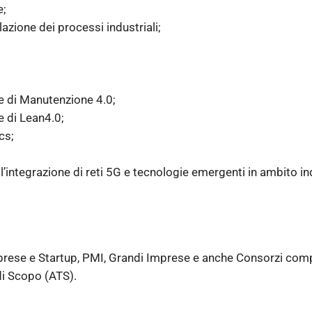
e;
lazione dei processi industriali;
he di Manutenzione 4.0;
e di Lean4.0;
cs;
 l’integrazione di reti 5G e tecnologie emergenti in ambito in
ese e Startup, PMI, Grandi Imprese e anche Consorzi compo
di Scopo (ATS).