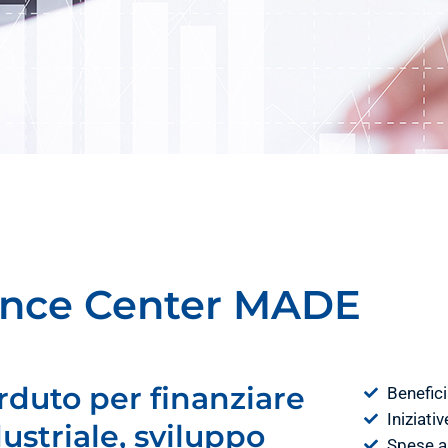
nce Center MADE
rduto per finanziare
Benefici
Iniziati
dustriale, sviluppo
Spese a