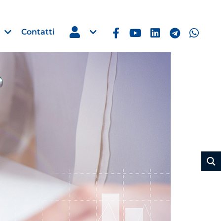
Contatti
Estero
e Imprese
Filippine: missione imprendito
Manila, 5-7 ottobre 2026
30 Luglio 2026
Leggi →