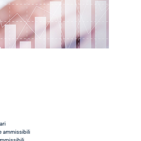
ari
ve ammissibili
mmissibili