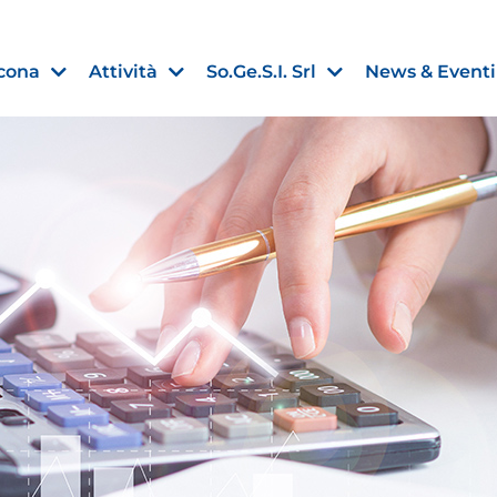
cona
Attività
So.Ge.S.I. Srl
News & Eventi
Finanza agevolata
nell’UE:
“PMI, Industria e Incentivi all
non
”
30 Luglio 2026
Leggi →