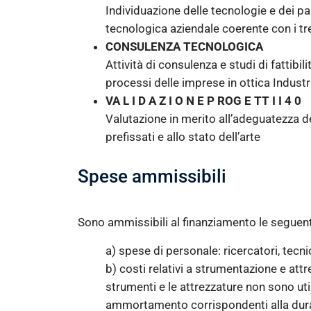
Individuazione delle tecnologie e dei pa
tecnologica aziendale coerente con i tre
CONSULENZA TECNOLOGICA
Attività di consulenza e studi di fattibil
processi delle imprese in ottica Industr
VA L I D A Z I O N E P ROG E TT I I 4 0
Valutazione in merito all’adeguatezza de
prefissati e allo stato dell’arte
Spese ammissibili
Sono ammissibili al finanziamento le seguent
a) spese di personale: ricercatori, tecni
b) costi relativi a strumentazione e attr
strumenti e le attrezzature non sono util
ammortamento corrispondenti alla durat