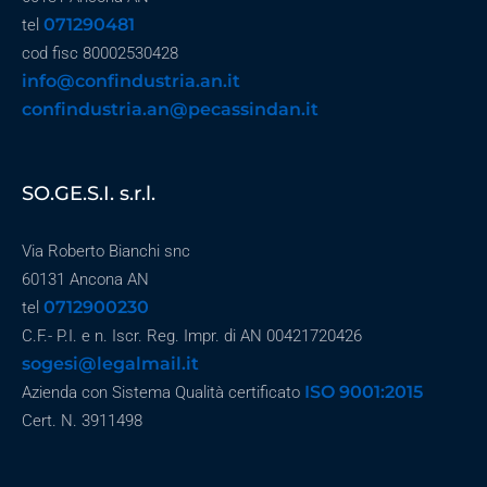
071290481
tel
cod fisc 80002530428
info@confindustria.an.it
confindustria.an@pecassindan.it
SO.GE.S.I. s.r.l.
Via Roberto Bianchi snc
60131 Ancona AN
0712900230
tel
C.F.- P.I. e n. Iscr. Reg. Impr. di AN 00421720426
sogesi@legalmail.it
ISO 9001:2015
Azienda con Sistema Qualità certificato
Cert. N. 3911498