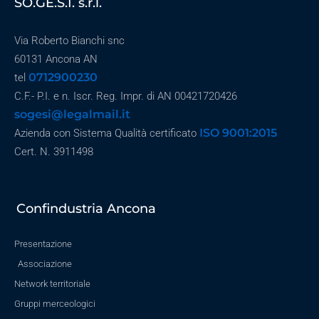
SO.GE.S.I. s.r.l.
Via Roberto Bianchi snc
60131 Ancona AN
0712900230
tel
C.F.- P.I. e n. Iscr. Reg. Impr. di AN 00421720426
sogesi@legalmail.it
ISO 9001:2015
Azienda con Sistema Qualità certificato
Cert. N. 3911498
Confindustria Ancona
Presentazione
Associazione
Network territoriale
Gruppi merceologici