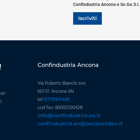
Confindustria Ancona e So.Ge.S.I.
Iscriviti
Confindustria Ancona
Via Roberto Bianchi snc
60131 Ancona AN
 un
071290481
tel
o
cod fisc 80002530428
info@confindustria.an.it
confindustria.an@pecassindan.it