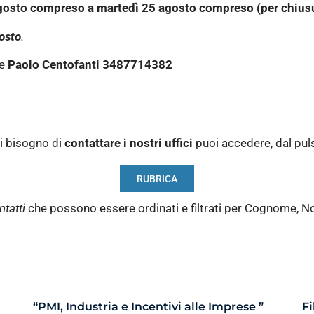
7 agosto compreso a martedì 25 agosto compreso (per chius
osto
.
re
Paolo Centofanti 3487714382
i bisogno di
contattare i nostri
uffici
puoi accedere, dal pu
RUBRICA
ntatti
che possono essere ordinati e filtrati per Cognome, N
“PMI, Industria e Incentivi alle Imprese ”
Fi