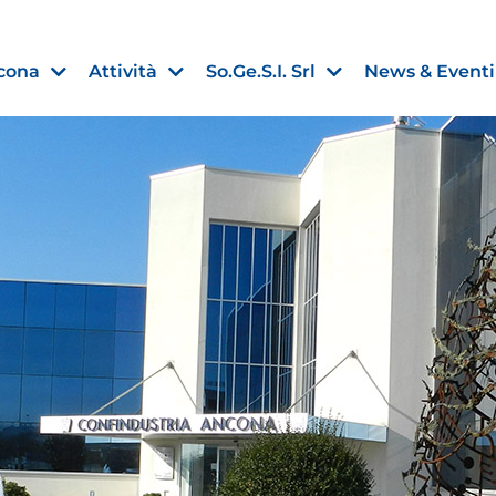
cona
Attività
So.Ge.S.I. Srl
News & Eventi
Finanza agevolata
nell’UE:
“PMI, Industria e Incentivi all
non
”
30 Luglio 2026
Leggi →