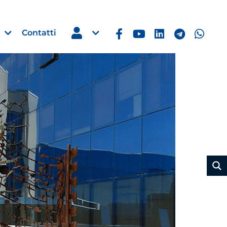
Contatti
Estero
e Imprese
Filippine: missione imprendito
Manila, 5-7 ottobre 2026
30 Luglio 2026
Leggi →