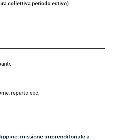
ura collettiva
periodo estivo)
lsante
ome, reparto ecc.
lippine: missione imprenditoriale a