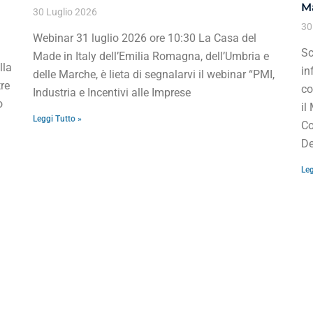
Ma
30 Luglio 2026
30
Webinar 31 luglio 2026 ore 10:30 La Casa del
Sc
Made in Italy dell’Emilia Romagna, dell’Umbria e
lla
in
delle Marche, è lieta di segnalarvi il webinar “PMI,
re
co
Industria e Incentivi alle Imprese
o
il
Leggi Tutto »
Co
De
Leg