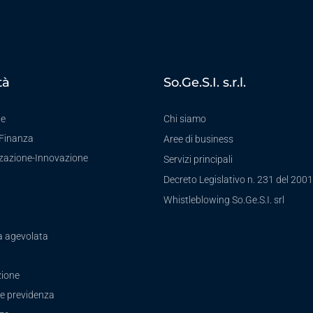
tà
So.Ge.S.I. s.r.l.
te
Chi siamo
-Finanza
Aree di business
zzazione-Innovazione
Servizi principali
Decreto Legislativo n. 231 del 2001
a
Whistleblowing So.Ge.S.I. srl
a agevolata
ione
e previdenza