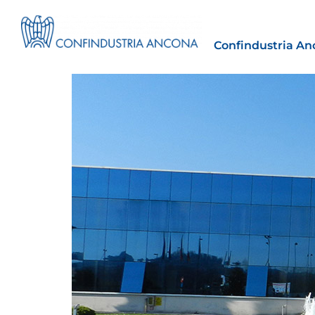
Confindustria An
Estero
tto | Il
Importazioni dagli Stati Uniti 
novità sulle prove di origine 
preferenziale
30 Luglio 2026
Leggi →