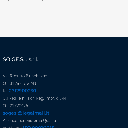
SO.GE.S.I. s.r.l.
Via Roberto Bianchi snc
60131 Ancona AN
0712900230
tel
C.F.- P.I. e n. Iscr. Reg. Impr. di AN
00421720426
sogesi@legalmail.it
Azienda con Sistema Qualità
ISO 9001:2015