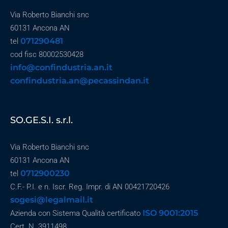
Via Roberto Bianchi snc
60131 Ancona AN
071290481
tel
cod fisc 80002530428
info@confindustria.an.it
confindustria.an@pecassindan.it
SO.GE.S.I. s.r.l.
Via Roberto Bianchi snc
60131 Ancona AN
0712900230
tel
C.F.- P.I. e n. Iscr. Reg. Impr. di AN 00421720426
sogesi@legalmail.it
ISO 9001:2015
Azienda con Sistema Qualità certificato
Cert. N. 3911498