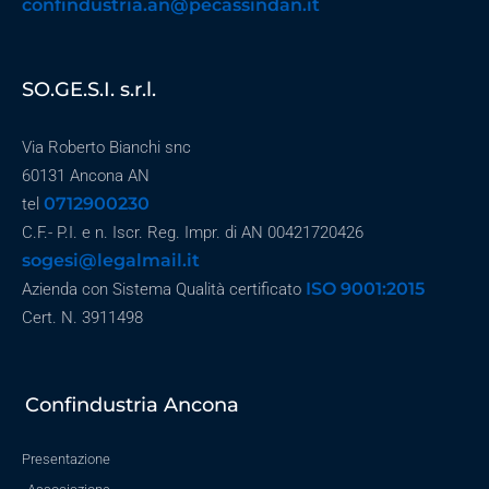
confindustria.an@pecassindan.it
SO.GE.S.I. s.r.l.
Via Roberto Bianchi snc
60131 Ancona AN
0712900230
tel
C.F.- P.I. e n. Iscr. Reg. Impr. di AN 00421720426
sogesi@legalmail.it
ISO 9001:2015
Azienda con Sistema Qualità certificato
Cert. N. 3911498
Confindustria Ancona
Presentazione