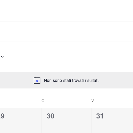
Non sono stati trovati risultati.
Notice
G
V
0
0
0
29
30
31
venti,
eventi,
eventi,