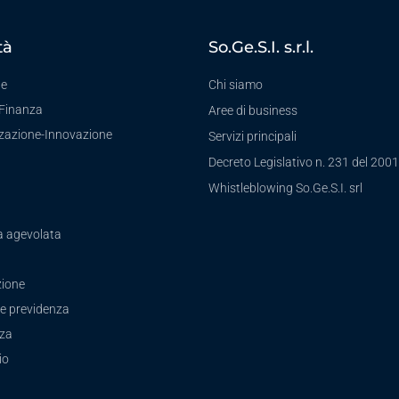
tà
So.Ge.S.I. s.r.l.
te
Chi siamo
-Finanza
Aree di business
zzazione-Innovazione
Servizi principali
Decreto Legislativo n. 231 del 2001
a
Whistleblowing So.Ge.S.I. srl
a agevolata
ione
e previdenza
zza
io