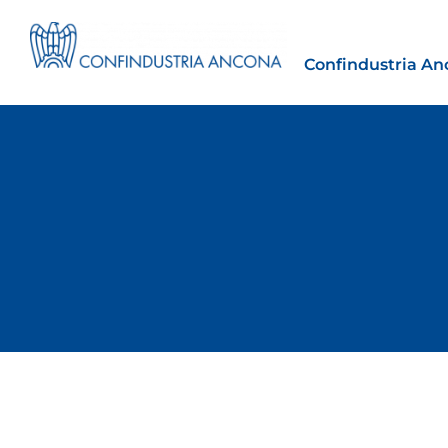
Confindustria An
Estero
tto | Il
Importazioni dagli Stati Uniti 
novità sulle prove di origine 
preferenziale
30 Luglio 2026
Incontro
Leggi →