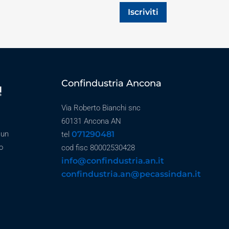
Iscriviti
Confindustria Ancona
Via Roberto Bianchi snc
60131 Ancona AN
071290481
 un
tel
o
cod fisc 80002530428
info@confindustria.an.it
confindustria.an@pecassindan.it