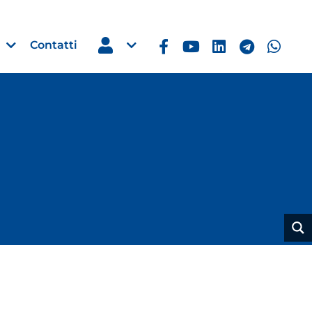
Contatti
Estero
e Imprese
Filippine: missione imprendito
Manila, 5-7 ottobre 2026
30 Luglio 2026
Leggi →