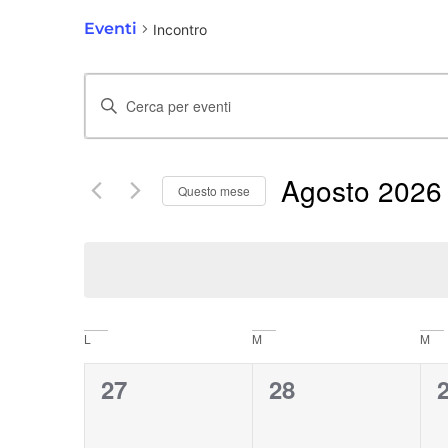
Eventi
Incontro
Eventi
Inserisci
Ricerca
Parola
Chiave.
Agosto 2026
e
Questo mese
Cerca
Seleziona
Eventi
viste
la
per
data.
Navigazione
Parola
Calendario
L
M
M
Chiave.
0
0
27
28
di
eventi,
eventi,
e