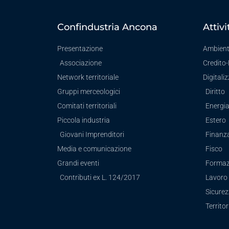
Confindustria Ancona
Attivi
Presentazione
Ambien
Associazione
Credito
Network territoriale
Digitali
Gruppi merceologici
Diritto
Comitati territoriali
Energi
Piccola industria
Estero
Giovani Imprenditori
Finanz
Media e comunicazione
Fisco
Grandi eventi
Formaz
Contributi ex L. 124/2017
Lavoro 
Sicure
Territor