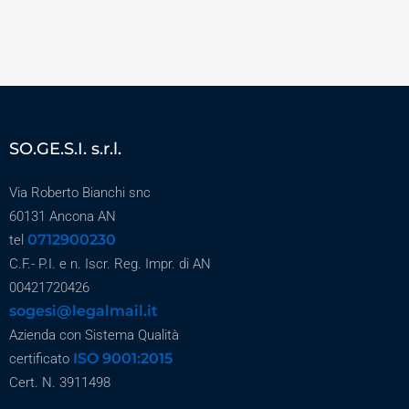
SO.GE.S.I. s.r.l.
Via Roberto Bianchi snc
60131 Ancona AN
0712900230
tel
C.F.- P.I. e n. Iscr. Reg. Impr. di AN
00421720426
sogesi@legalmail.it
Azienda con Sistema Qualità
ISO 9001:2015
certificato
Cert. N. 3911498