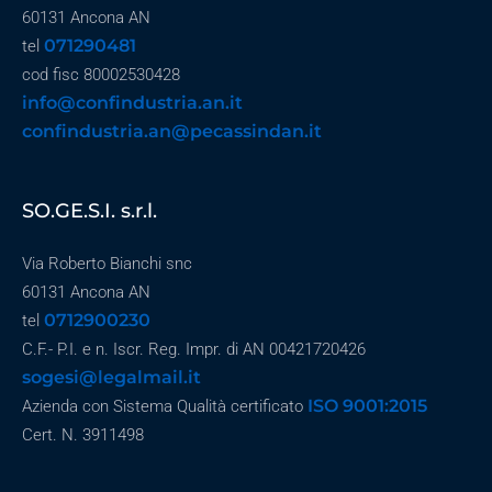
60131 Ancona AN
071290481
tel
cod fisc 80002530428
info@confindustria.an.it
confindustria.an@pecassindan.it
SO.GE.S.I. s.r.l.
Via Roberto Bianchi snc
60131 Ancona AN
0712900230
tel
C.F.- P.I. e n. Iscr. Reg. Impr. di AN 00421720426
sogesi@legalmail.it
ISO 9001:2015
Azienda con Sistema Qualità certificato
Cert. N. 3911498