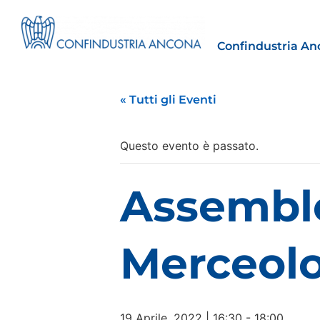
Confindustria An
« Tutti gli Eventi
Questo evento è passato.
Estero
Assembl
tto | Il
Importazioni dagli Stati Uniti 
novità sulle prove di origine 
preferenziale
Merceolo
30 Luglio 2026
Leggi →
19 Aprile, 2022 | 16:30
-
18:00