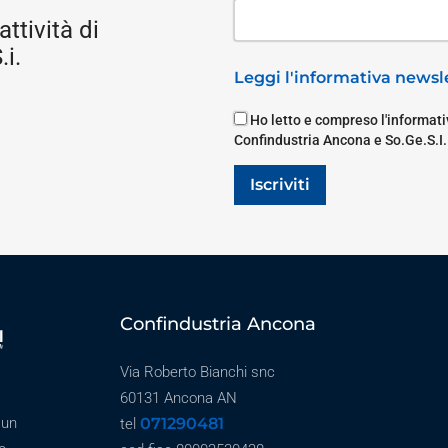
attività di
i.
Leggi l'informativa newsle
Ho letto e compreso l'informativ
Confindustria Ancona e So.Ge.S.I.
Iscriviti
Confindustria Ancona
Via Roberto Bianchi snc
60131 Ancona AN
071290481
 un
tel