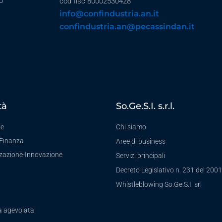
o
cod fisc 80002530428
info@confindustria.an.it
confindustria.an@pecassindan.it
tà
So.Ge.S.I. s.r.l.
te
Chi siamo
-Finanza
Aree di business
zzazione-Innovazione
Servizi principali
Decreto Legislativo n. 231 del 2001
a
Whistleblowing So.Ge.S.I. srl
a agevolata