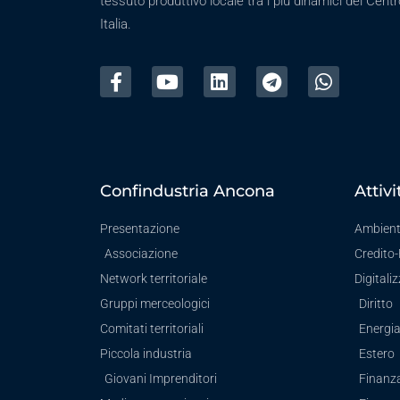
tessuto produttivo locale tra i più dinamici del Centr
Italia.
Confindustria Ancona
Attivi
Presentazione
Ambien
Associazione
Credito
Network territoriale
Digitali
Gruppi merceologici
Diritto
Comitati territoriali
Energi
Piccola industria
Estero
Giovani Imprenditori
Finanz