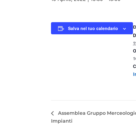
Salva nel tuo calendario
D
1
O
1
C
I
Assemblea Gruppo Merceologic
Impianti