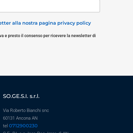
tter alla nostra pagina privacy policy
a e presto il consenso per ricevere la newsletter di
SO.GE.S.I. s.r.l.
Via Roberto Bianchi snc
60131 Ancona AN
0712900230
tel