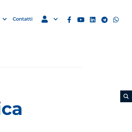
Contatti
Estero
e Imprese
Filippine: missione imprendito
Manila, 5-7 ottobre 2026
30 Luglio 2026
ica
Leggi →