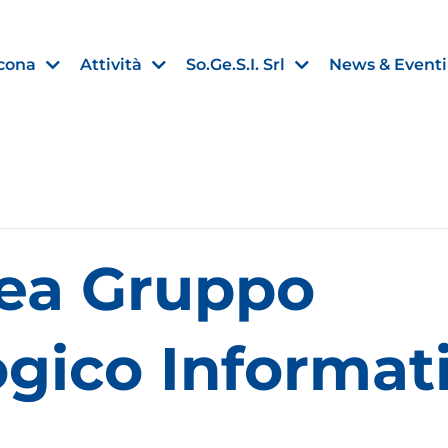
cona
Attività
So.Ge.S.I. Srl
News & Eventi
Finanza agevolata
ea Gruppo
nell’UE:
“PMI, Industria e Incentivi all
non
”
30 Luglio 2026
gico Informat
Leggi →