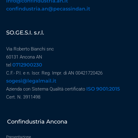
info@confindustria.an.it
confindustria.an@pecassindan.it
SO.GE.S.I. s.r.l.
Via Roberto Bianchi snc
60131 Ancona AN
0712900230
tel
C.F.- P.I. e n. Iscr. Reg. Impr. di AN 00421720426
sogesi@legalmail.it
ISO 9001:2015
Azienda con Sistema Qualità certificato
Cert. N. 3911498
Confindustria Ancona
Presentazione