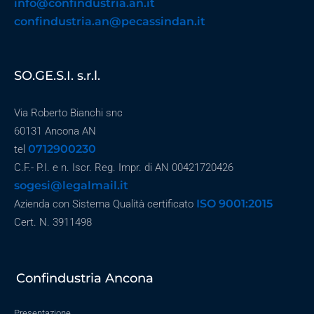
info@confindustria.an.it
confindustria.an@pecassindan.it
SO.GE.S.I. s.r.l.
Via Roberto Bianchi snc
60131 Ancona AN
0712900230
tel
C.F.- P.I. e n. Iscr. Reg. Impr. di AN 00421720426
sogesi@legalmail.it
ISO 9001:2015
Azienda con Sistema Qualità certificato
Cert. N. 3911498
Confindustria Ancona
Presentazione