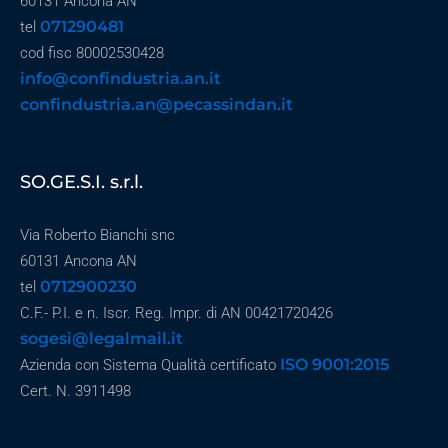
60131 Ancona AN
071290481
tel
cod fisc 80002530428
info@confindustria.an.it
confindustria.an@pecassindan.it
SO.GE.S.I. s.r.l.
Via Roberto Bianchi snc
60131 Ancona AN
0712900230
tel
C.F.- P.I. e n. Iscr. Reg. Impr. di AN 00421720426
sogesi@legalmail.it
ISO 9001:2015
Azienda con Sistema Qualità certificato
Cert. N. 3911498