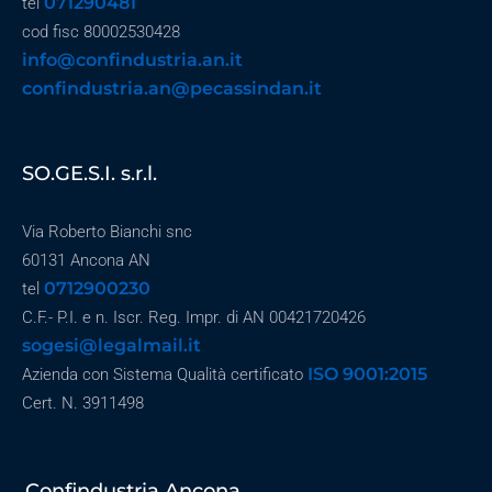
071290481
tel
cod fisc 80002530428
info@confindustria.an.it
confindustria.an@pecassindan.it
SO.GE.S.I. s.r.l.
Via Roberto Bianchi snc
60131 Ancona AN
0712900230
tel
C.F.- P.I. e n. Iscr. Reg. Impr. di AN 00421720426
sogesi@legalmail.it
ISO 9001:2015
Azienda con Sistema Qualità certificato
Cert. N. 3911498
Confindustria Ancona