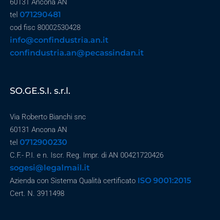
60131 Ancona AN
071290481
tel
cod fisc 80002530428
info@confindustria.an.it
confindustria.an@pecassindan.it
SO.GE.S.I. s.r.l.
Via Roberto Bianchi snc
60131 Ancona AN
0712900230
tel
C.F.- P.I. e n. Iscr. Reg. Impr. di AN 00421720426
sogesi@legalmail.it
ISO 9001:2015
Azienda con Sistema Qualità certificato
Cert. N. 3911498