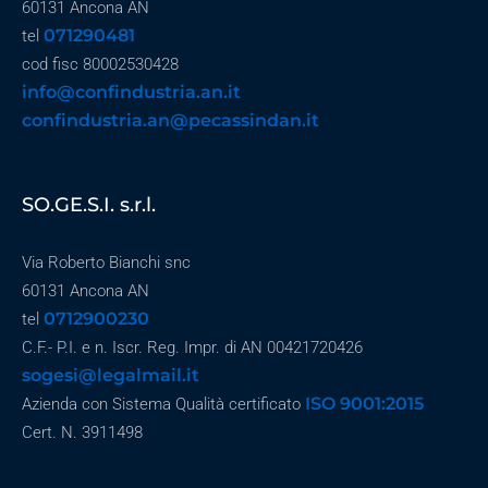
60131 Ancona AN
071290481
tel
cod fisc 80002530428
info@confindustria.an.it
confindustria.an@pecassindan.it
SO.GE.S.I. s.r.l.
Via Roberto Bianchi snc
60131 Ancona AN
0712900230
tel
C.F.- P.I. e n. Iscr. Reg. Impr. di AN 00421720426
sogesi@legalmail.it
ISO 9001:2015
Azienda con Sistema Qualità certificato
Cert. N. 3911498