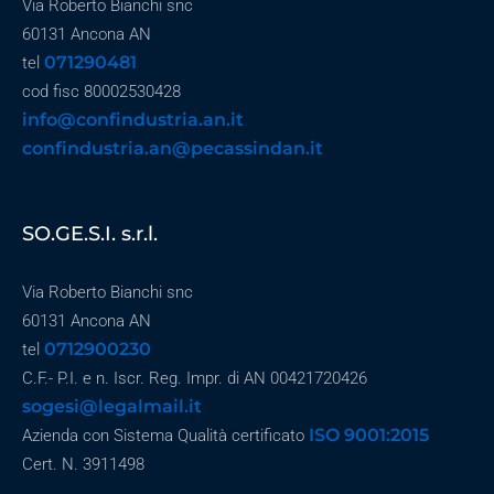
Via Roberto Bianchi snc
60131 Ancona AN
071290481
tel
cod fisc 80002530428
info@confindustria.an.it
confindustria.an@pecassindan.it
SO.GE.S.I. s.r.l.
Via Roberto Bianchi snc
60131 Ancona AN
0712900230
tel
C.F.- P.I. e n. Iscr. Reg. Impr. di AN 00421720426
sogesi@legalmail.it
ISO 9001:2015
Azienda con Sistema Qualità certificato
Cert. N. 3911498