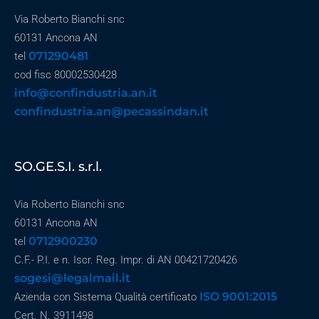
Via Roberto Bianchi snc
60131 Ancona AN
071290481
tel
cod fisc 80002530428
info@confindustria.an.it
confindustria.an@pecassindan.it
SO.GE.S.I. s.r.l.
Via Roberto Bianchi snc
60131 Ancona AN
0712900230
tel
C.F.- P.I. e n. Iscr. Reg. Impr. di AN 00421720426
sogesi@legalmail.it
ISO 9001:2015
Azienda con Sistema Qualità certificato
Cert. N. 3911498