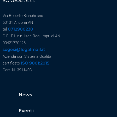
SO.GE.S.I. s.r.l.
Via Roberto Bianchi snc
60131 Ancona AN
0712900230
tel
C.F.- P.I. e n. Iscr. Reg. Impr. di AN
00421720426
sogesi@legalmail.it
Azienda con Sistema Qualità
ISO 9001:2015
certificato
Cert. N. 3911498
News
Eventi