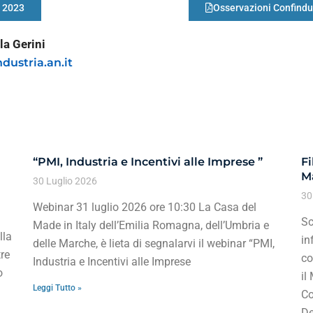
 2023
Osservazioni Confind
la Gerini
dustria.an.it
“PMI, Industria e Incentivi alle Imprese ”
Fi
Ma
30 Luglio 2026
30
Webinar 31 luglio 2026 ore 10:30 La Casa del
Sc
Made in Italy dell’Emilia Romagna, dell’Umbria e
lla
in
delle Marche, è lieta di segnalarvi il webinar “PMI,
re
co
Industria e Incentivi alle Imprese
o
il
Leggi Tutto »
Co
De