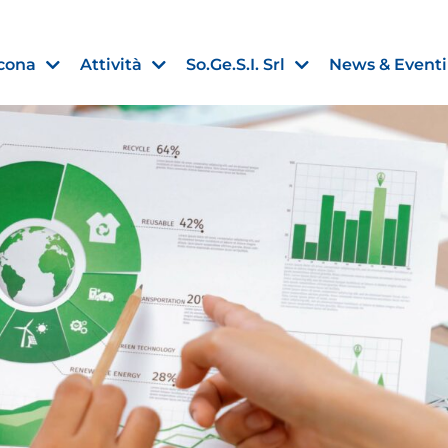
cona
Attività
So.Ge.S.I. Srl
News & Eventi
Finanza agevolata
nell’UE:
“PMI, Industria e Incentivi all
non
”
30 Luglio 2026
Leggi →