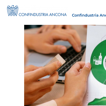
Confindustria An
Estero
tto | Il
Importazioni dagli Stati Uniti 
novità sulle prove di origine 
preferenziale
30 Luglio 2026
Leggi →