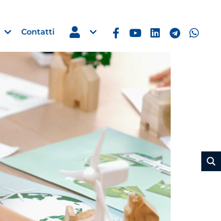
Contatti
Estero
e Imprese
Filippine: missione imprendito
Manila, 5-7 ottobre 2026
30 Luglio 2026
Leggi →