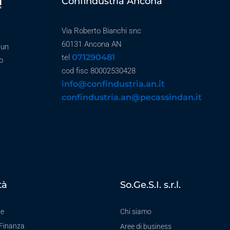
Confindustria Ancona
Via Roberto Bianchi snc
60131 Ancona AN
 un
071290481
tel
o
cod fisc 80002530428
info@confindustria.an.it
confindustria.an@pecassindan.it
tà
So.Ge.S.I. s.r.l.
te
Chi siamo
-Finanza
Aree di business