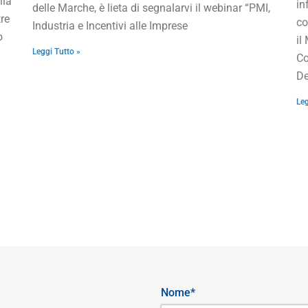
lla
in
delle Marche, è lieta di segnalarvi il webinar “PMI,
re
co
Industria e Incentivi alle Imprese
o
il
Leggi Tutto »
Co
De
Leg
Nome*