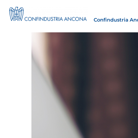
Confindustria An
Estero
tto | Il
Importazioni dagli Stati Uniti 
novità sulle prove di origine 
preferenziale
30 Luglio 2026
Leggi →