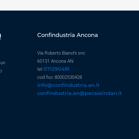
Confindustria Ancona
Via Roberto Bianchi snc
60131 Ancona AN
 un
071290481
tel
o
cod fisc 80002530428
info@confindustria.an.it
confindustria.an@pecassindan.it