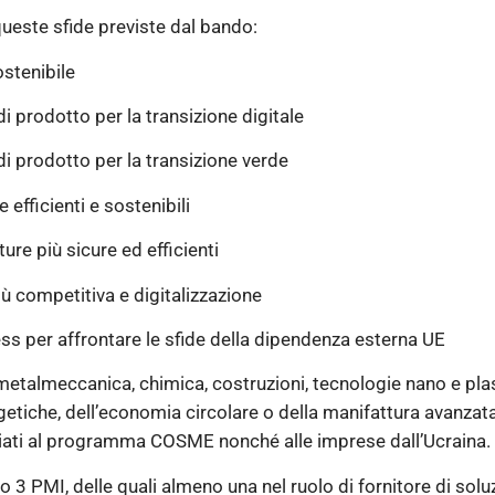
queste sfide previste dal bando:
ostenibile
 prodotto per la transizione digitale
i prodotto per la transizione verde
 efficienti e sostenibili
ure più sicure ed efficienti
più competitiva e digitalizzazione
ess per affrontare le sfide della dipendenza esterna UE
metalmeccanica, chimica, costruzioni, tecnologie nano e plas
ergetiche, dell’economia circolare o della manifattura avanzat
iati al programma COSME nonché alle imprese dall’Ucraina.
o 3 PMI, delle quali almeno una nel ruolo di fornitore di soluz