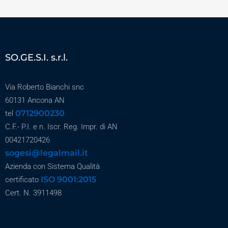
SO.GE.S.I. s.r.l.
Via Roberto Bianchi snc
60131 Ancona AN
0712900230
tel
C.F.- P.I. e n. Iscr. Reg. Impr. di AN
00421720426
sogesi@legalmail.it
Azienda con Sistema Qualità
ISO 9001:2015
certificato
Cert. N. 3911498