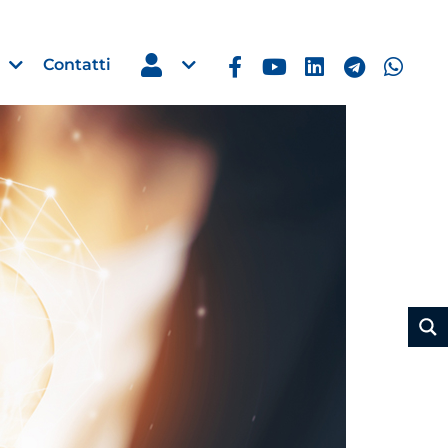
Contatti
Estero
e Imprese
Filippine: missione imprendito
Manila, 5-7 ottobre 2026
30 Luglio 2026
Leggi →