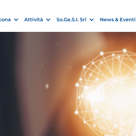
cona
Attività
So.Ge.S.I. Srl
News & Eventi
Finanza agevolata
nell’UE:
“PMI, Industria e Incentivi all
non
”
30 Luglio 2026
Leggi →