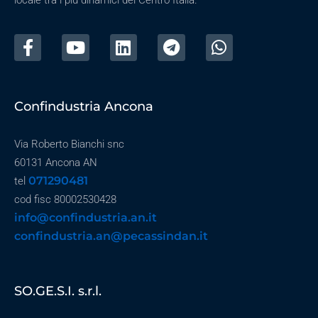
locale tra i più dinamici del Centro Italia.
Confindustria Ancona
Via Roberto Bianchi snc
60131 Ancona AN
071290481
tel
cod fisc 80002530428
info@confindustria.an.it
confindustria.an@pecassindan.it
SO.GE.S.I. s.r.l.