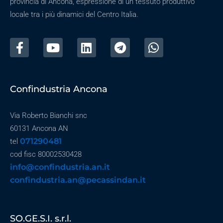
provincia di Ancona, espressione di un tessuto produttivo
locale tra i più dinamici del Centro Italia.
Confindustria Ancona
Via Roberto Bianchi snc
60131 Ancona AN
071290481
tel
cod fisc 80002530428
info@confindustria.an.it
confindustria.an@pecassindan.it
SO.GE.S.I. s.r.l.