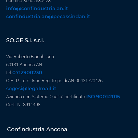
cod fisc 80002530428
info@confindustria.an.it
confindustria.an@pecassindan.it
SO.GE.S.I. s.r.l.
Via Roberto Bianchi snc
60131 Ancona AN
0712900230
tel
C.F.- P.I. e n. Iscr. Reg. Impr. di AN 00421720426
sogesi@legalmail.it
ISO 9001:2015
Azienda con Sistema Qualità certificato
Cert. N. 3911498
Confindustria Ancona