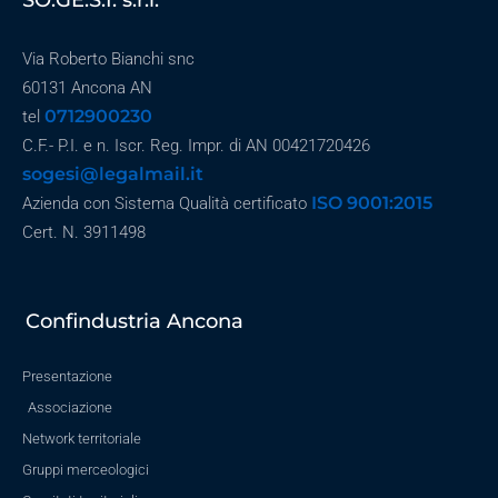
SO.GE.S.I. s.r.l.
Via Roberto Bianchi snc
60131 Ancona AN
0712900230
tel
C.F.- P.I. e n. Iscr. Reg. Impr. di AN 00421720426
sogesi@legalmail.it
ISO 9001:2015
Azienda con Sistema Qualità certificato
Cert. N. 3911498
Confindustria Ancona
Presentazione
Associazione
Network territoriale
Gruppi merceologici