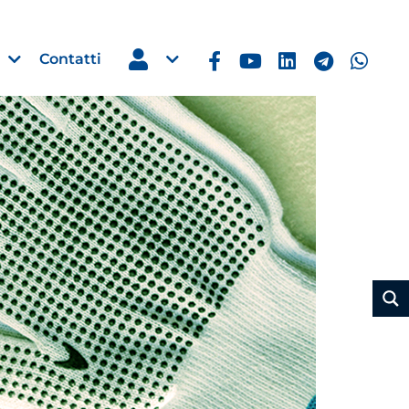
Contatti
Estero
e Imprese
Filippine: missione imprendito
Manila, 5-7 ottobre 2026
30 Luglio 2026
Leggi →