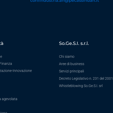
confindustria.an@pecassindan.it
tà
So.Ge.S.I. s.r.l.
te
Chi siamo
-Finanza
Aree di business
zzazione-Innovazione
Servizi principali
Decreto Legislativo n. 231 del 2001
a
Whistleblowing So.Ge.S.I. srl
a agevolata