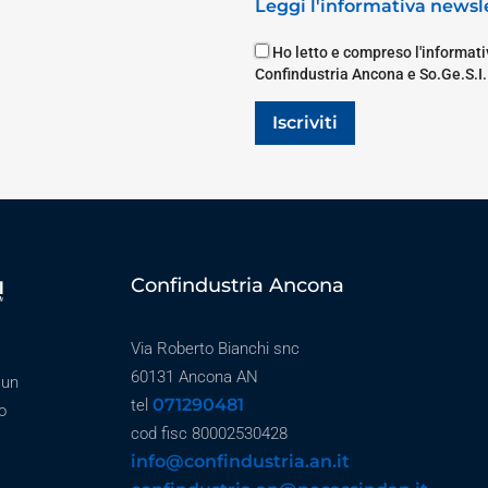
Leggi l'informativa newsle
Ho letto e compreso l'informativ
Confindustria Ancona e So.Ge.S.I.
Iscriviti
Confindustria Ancona
Via Roberto Bianchi snc
60131 Ancona AN
 un
071290481
tel
o
cod fisc 80002530428
info@confindustria.an.it