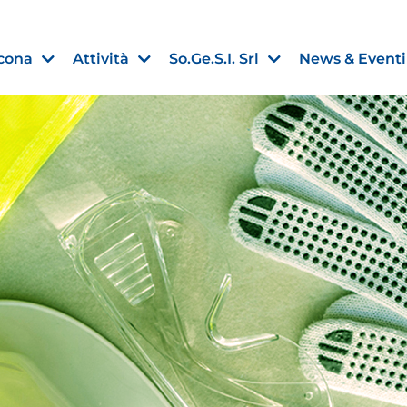
cona
Attività
So.Ge.S.I. Srl
News & Eventi
Finanza agevolata
nell’UE:
“PMI, Industria e Incentivi all
non
”
30 Luglio 2026
Leggi →