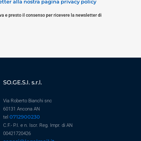
tter alla nostra pagina privacy policy
a e presto il consenso per ricevere la newsletter di
SO.GE.S.I. s.r.l.
Via Roberto Bianchi snc
60131 Ancona AN
0712900230
tel
C.F.- P.I. e n. Iscr. Reg. Impr. di AN
00421720426