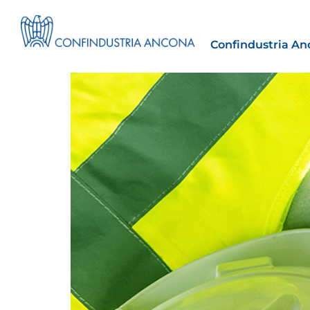
Confindustria An
Estero
tto | Il
Importazioni dagli Stati Uniti 
novità sulle prove di origine 
preferenziale
30 Luglio 2026
Leggi →