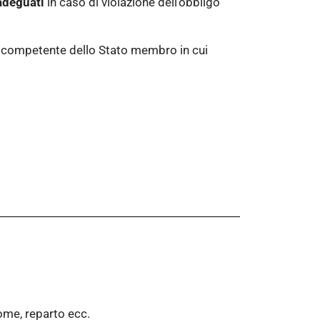
adeguati
in caso di violazione dell’obbligo
ità competente dello Stato membro in cui
ome, reparto ecc.