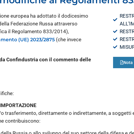
modifiche ai Regolamenti 83
nione europea ha adottato il dodicesimo
RESTR
 della Federazione Russa attraverso
ALL’I
ica il Regolamento 833/2014),
RESTR
RESTR
(che invece
mento (UE) 2023/2875
MISUR
 da Confindustria con il commento delle
Nota 
ifiche:
L’IMPORTAZIONE
 e/o trasferimento, direttamente o indirettamente, a soggetti 
he contribuiscono:
della Russia o allo sviluppo del suo settore della difesa e de