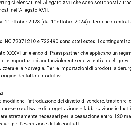
erurgici elencati nell’Allegato XVII che sono sottoposti a t
cati nell’Allegato XVII.
al 1° ottobre 2028 (dal 1° ottobre 2024) il termine di entrata
odici NC 72071210 e 722490 sono stati estesi i contingenti tar
legato XXXVI un elenco di Paesi partner che applicano un regim
 delle importazioni sostanzialmente equivalenti a quelli pre
zera e la Norvegia. Per le importazioni di prodotti siderurgi
origine dei fattori produttivi.
ZI
ie modifiche, l’introduzione del divieto di vendere, trasferire
imprese o software di progettazione e fabbricazione industri
oftware strettamente necessari per la cessazione entro il 20 m
ari per l’esecuzione di tali contratti.