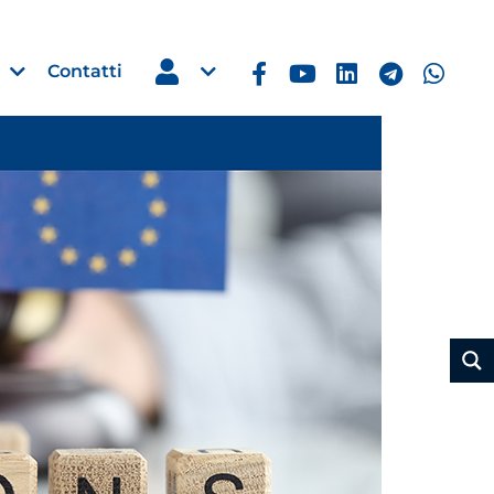
Contatti
Estero
e Imprese
Filippine: missione imprendito
Manila, 5-7 ottobre 2026
30 Luglio 2026
Leggi →