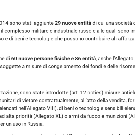
2014 sono stati aggiunte
29 nuove entità
di cui una società 
il complesso militare e industriale russo e alle quali sono im
so e di beni e tecnologie che possono contribuire al rafforz
one di
60 nuove persone fisiche e 86 entità
, anche l’Allega
tà soggette a misure di congelamento dei fondi e delle risor
ortazione, sono state introdotte (art. 12 octies) misure anti
nitari di vietare contrattualmente, all’atto della vendita, fo
encati nell’Allegato VIII), di beni o tecnologie sensibili elen
 alta priorità (Allegato XL) o armi da fuoco e munizioni (A
er un uso in Russia.