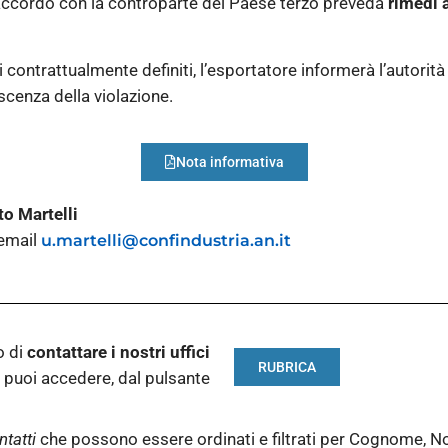
’accordo con la controparte del Paese terzo preveda
rimedi 
di contrattualmente definiti, l’esportatore informerà l’autor
scenza della violazione.
Nota informativa
o Martelli
 email
u.martelli@confindustria.an.it
o di
contattare i nostri
uffici
RUBRICA
puoi accedere, dal pulsante
ntatti
che possono essere ordinati e filtrati per Cognome, N