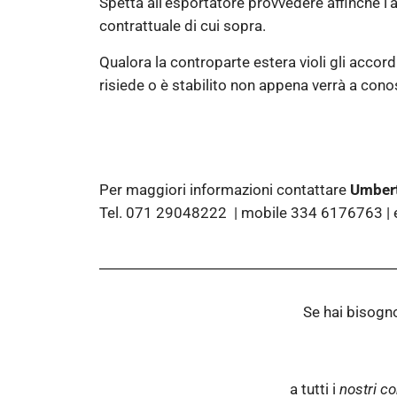
Spetta all’esportatore provvedere affinché l
contrattuale di cui sopra.
Qualora la controparte estera violi gli accor
risiede o è stabilito non appena verrà a cono
Per maggiori informazioni contattare
Umbert
Tel. 071 29048222 | mobile 334 6176763 |
Se hai bisogn
a tutti i
nostri co