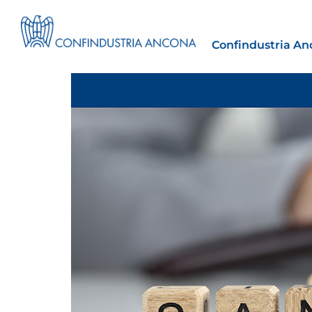
Confindustria An
Estero
tto | Il
Importazioni dagli Stati Uniti 
novità sulle prove di origine 
preferenziale
30 Luglio 2026
Leggi →