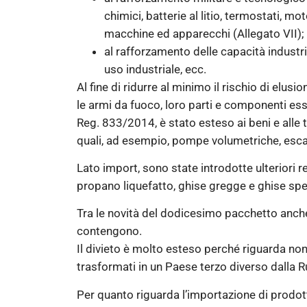
chimici, batterie al litio, termostati, 
macchine ed apparecchi (Allegato VII);
al rafforzamento delle capacità industrial
uso industriale, ecc.
Al fine di ridurre al minimo il rischio di elusi
le armi da fuoco, loro parti e componenti essen
Reg. 833/2014, è stato esteso ai beni e alle t
quali, ad esempio, pompe volumetriche, escav
Lato import, sono state introdotte ulteriori re
propano liquefatto, ghise gregge e ghise specola
Tra le novità del dodicesimo pacchetto anche i
contengono.
Il divieto è molto esteso perché riguarda non
trasformati in un Paese terzo diverso dalla R
Per quanto riguarda l’importazione di prodott