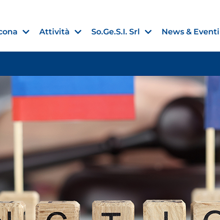
cona
Attività
So.Ge.S.I. Srl
News & Eventi
Finanza agevolata
nell’UE:
“PMI, Industria e Incentivi all
non
”
30 Luglio 2026
Leggi →