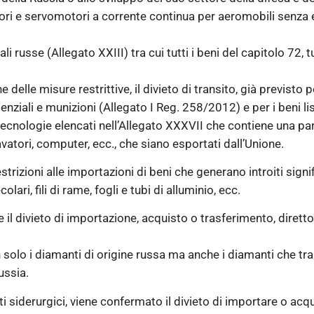
motori e servomotori a corrente continua per aeromobili senza 
i russe (Allegato XXIII) tra cui tutti i beni del capitolo 72, 
one delle misure restrittive, il divieto di transito, già previsto
ziali e munizioni (Allegato I Reg. 258/2012) e per i beni lista
ecnologie elencati nell’Allegato XXXVII che contiene una parte
atori, computer, ecc., che siano esportati dall’Unione.
strizioni alle importazioni di beni che generano introiti signi
ri, fili di rame, fogli e tubi di alluminio, ecc.
l divieto di importazione, acquisto o trasferimento, diretto o
 solo i diamanti di origine russa ma anche i diamanti che tra
ussia.
i siderurgici, viene confermato il divieto di importare o ac