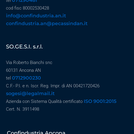
071290481
tel
cod fisc 80002530428
info@confindustria.an.it
confindustria.an@pecassindan.it
SO.GE.S.I. s.r.l.
Via Roberto Bianchi snc
60131 Ancona AN
0712900230
tel
C.F.- P.I. e n. Iscr. Reg. Impr. di AN 00421720426
sogesi@legalmail.it
ISO 9001:2015
Azienda con Sistema Qualità certificato
Cert. N. 3911498
Confindustria Ancona