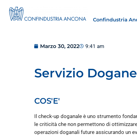
Confindustria An
Marzo 30, 2022
9:41 am
Servizio Dogane
Estero
tto | Il
Importazioni dagli Stati Uniti 
novità sulle prove di origine 
COS'E'
preferenziale
30 Luglio 2026
Il check-up doganale è uno strumento fondam
le criticità che non permettono di ottimizzar
Leggi →
operazioni doganali future assicurando un evi