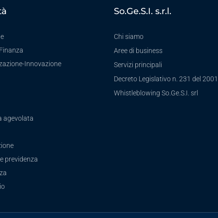
tà
So.Ge.S.I. s.r.l.
te
Chi siamo
-Finanza
Aree di business
zzazione-Innovazione
Servizi principali
Decreto Legislativo n. 231 del 2001
a
Whistleblowing So.Ge.S.I. srl
a agevolata
ione
e previdenza
zza
io