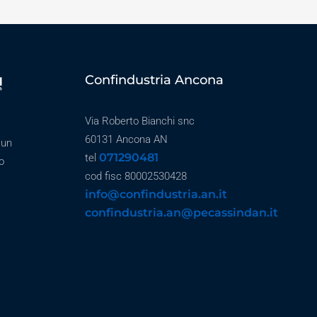
Confindustria Ancona
Via Roberto Bianchi snc
60131 Ancona AN
 un
071290481
tel
o
cod fisc 80002530428
info@confindustria.an.it
confindustria.an@pecassindan.it