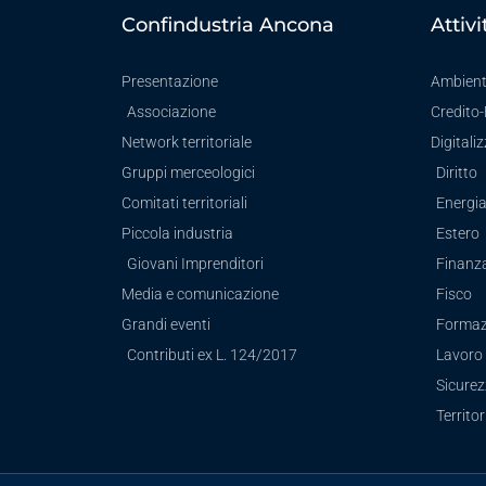
Confindustria Ancona
Attivi
Presentazione
Ambien
Associazione
Credito
Network territoriale
Digitali
Gruppi merceologici
Diritto
Comitati territoriali
Energi
Piccola industria
Estero
Giovani Imprenditori
Finanz
Media e comunicazione
Fisco
Grandi eventi
Formaz
Contributi ex L. 124/2017
Lavoro 
Sicure
Territor