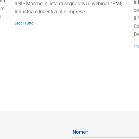
lla
in
delle Marche, è lieta di segnalarvi il webinar “PMI,
re
co
Industria e Incentivi alle Imprese
o
il
Leggi Tutto »
Co
De
Leg
Nome*