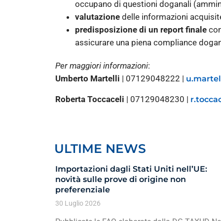
occupano di questioni doganali (amminis
valutazione
delle informazioni acquisite 
predisposizione di un report finale
con 
assicurare una piena compliance dogan
Per maggiori informazioni
:
Umberto Martelli
| 07129048222 |
u.martel
Roberta Toccaceli
| 07129048230 |
r.tocca
ULTIME NEWS
Importazioni dagli Stati Uniti nell’UE:
novità sulle prove di origine non
preferenziale
30 Luglio 2026