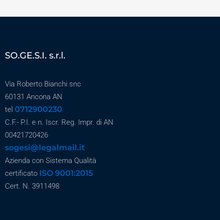
SO.GE.S.I. s.r.l.
Via Roberto Bianchi snc
60131 Ancona AN
0712900230
tel
C.F.- P.I. e n. Iscr. Reg. Impr. di AN
00421720426
sogesi@legalmail.it
Azienda con Sistema Qualità
ISO 9001:2015
certificato
Cert. N. 3911498