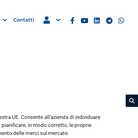
Contatti
Estero
e Imprese
Filippine: missione imprendito
Manila, 5-7 ottobre 2026
30 Luglio 2026
tra UE. Consente all’azienda di individuare
Leggi →
pianificare, in modo corretto, le proprie
mento delle merci sul mercato.