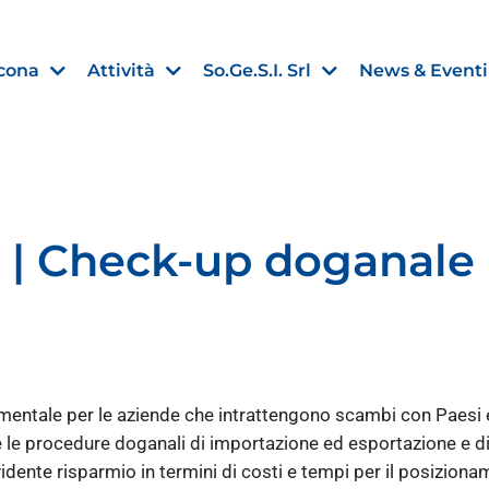
cona
Attività
So.Ge.S.I. Srl
News & Eventi
 | Check-up doganale
Finanza agevolata
nell’UE:
“PMI, Industria e Incentivi all
non
”
30 Luglio 2026
entale per le aziende che intrattengono scambi con Paesi ex
Leggi →
e le procedure doganali di importazione ed esportazione e di 
dente risparmio in termini di costi e tempi per il posiziona