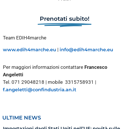
Prenotati subito!
Team EDIH4marche
|
www.edih4marche.eu
info@edih4marche.eu
Per maggiori informazioni contattare
Francesco
Angeletti
Tel. 071 29048218 | mobile 3315758931 |
f.angeletti@confindustria.an.it
ULTIME NEWS
Importazioni dagli Stati Uniti nell’UE: novità sulle