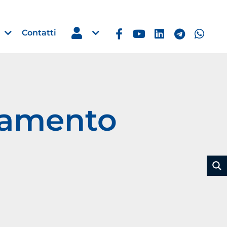
Contatti
evamento
Estero
e Imprese
Filippine: missione imprendito
Manila, 5-7 ottobre 2026
30 Luglio 2026
Leggi →