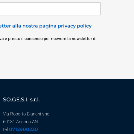
tter alla nostra pagina privacy policy
a e presto il consenso per ricevere la newsletter di
SO.GE.S.I. s.r.l.
Via Roberto Bianchi snc
60131 Ancona AN
0712900230
tel