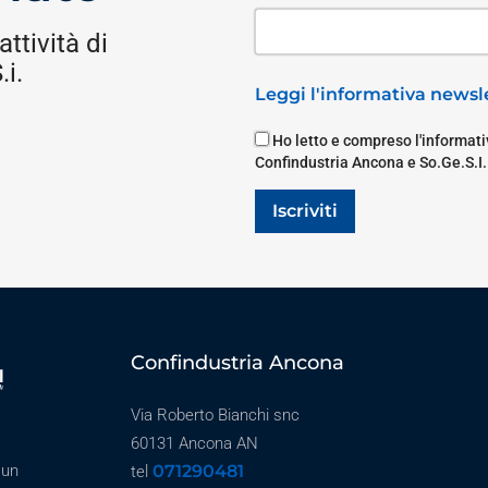
attività di
i.
Leggi l'informativa newsle
Ho letto e compreso l'informativ
Confindustria Ancona e So.Ge.S.I.
Iscriviti
Confindustria Ancona
Via Roberto Bianchi snc
60131 Ancona AN
071290481
 un
tel