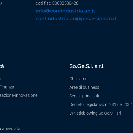
o
cod fisc 80002530428
info@confindustria.an.it
confindustria.an@pecassindan.it
tà
So.Ge.S.I. s.r.l.
te
Chi siamo
-Finanza
Aree di business
zzazione-Innovazione
Servizi principali
Decreto Legislativo n. 231 del 2001
a
Whistleblowing So.Ge.S.I. srl
a agevolata