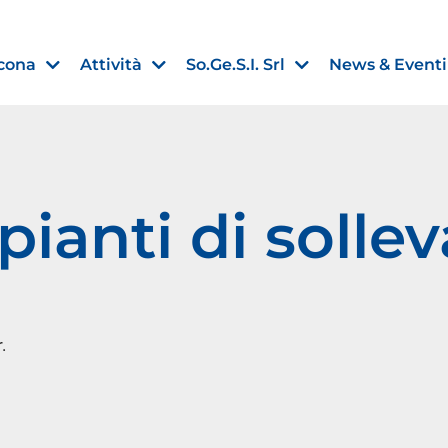
cona
Attività
So.Ge.S.I. Srl
News & Eventi
pianti di soll
Finanza agevolata
nell’UE:
“PMI, Industria e Incentivi all
non
”
30 Luglio 2026
.
Leggi →