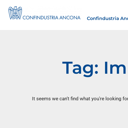
Confindustria An
Tag: Im
Estero
tto | Il
Importazioni dagli Stati Uniti 
novità sulle prove di origine 
preferenziale
It seems we can't find what you're looking for
30 Luglio 2026
Leggi →