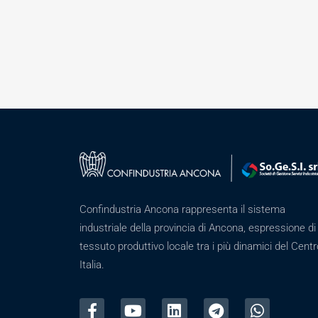
Confindustria Ancona rappresenta il sistema
industriale della provincia di Ancona, espressione di
tessuto produttivo locale tra i più dinamici del Centr
Italia.