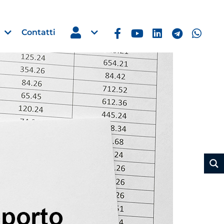
Contatti
Estero
e Imprese
Filippine: missione imprendito
Manila, 5-7 ottobre 2026
30 Luglio 2026
Leggi →