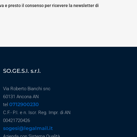
a e presto il consenso per ricevere la newsletter di
SO.GE.S.I. s.r.l.
Via Roberto Bianchi snc
60131 Ancona AN
0712900230
tel
C.F.- P.I. e n. Iscr. Reg. Impr. di AN
00421720426
sogesi@legalmail.it
Azienda con Sistema Qualità