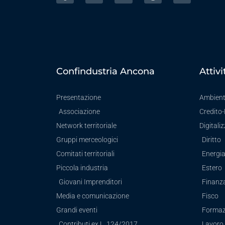
Confindustria Ancona
Attivi
Presentazione
Ambien
Associazione
Credito
Network territoriale
Digitali
Gruppi merceologici
Diritto
Comitati territoriali
Energi
Piccola industria
Estero
Giovani Imprenditori
Finanz
Media e comunicazione
Fisco
Grandi eventi
Formaz
Contributi ex L. 124/2017
Lavoro 