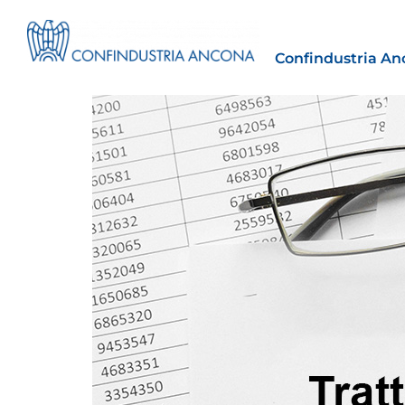
Confindustria An
Estero
tto | Il
Importazioni dagli Stati Uniti 
novità sulle prove di origine 
preferenziale
30 Luglio 2026
Leggi →