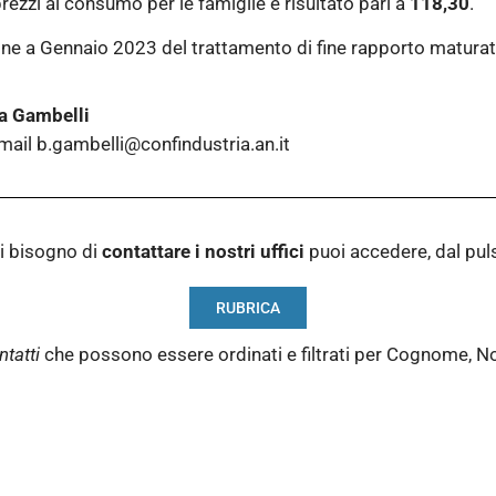
prezzi al consumo per le famiglie è risultato pari a
118,30
.
tazione a Gennaio 2023 del trattamento di fine rapporto matur
a Gambelli
ail b.gambelli@confindustria.an.it
i bisogno di
contattare i nostri
uffici
puoi accedere, dal pu
RUBRICA
ntatti
che possono essere ordinati e filtrati per Cognome, N