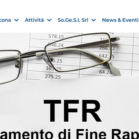
cona
Attività
So.Ge.S.I. Srl
News & Eventi
Finanza agevolata
nell’UE:
“PMI, Industria e Incentivi all
non
”
30 Luglio 2026
Leggi →