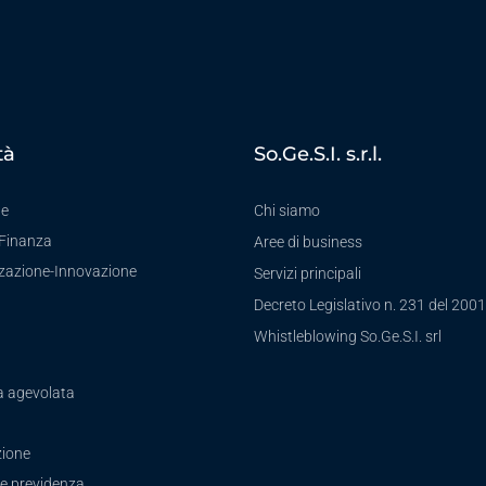
tà
So.Ge.S.I. s.r.l.
te
Chi siamo
-Finanza
Aree di business
zzazione-Innovazione
Servizi principali
Decreto Legislativo n. 231 del 2001
a
Whistleblowing So.Ge.S.I. srl
a agevolata
ione
e previdenza