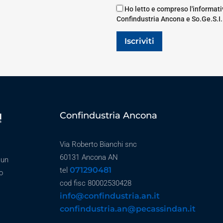
Ho letto e compreso l'informativ
Confindustria Ancona e So.Ge.S.I.
Iscriviti
Confindustria Ancona
Via Roberto Bianchi snc
60131 Ancona AN
 un
071290481
tel
o
cod fisc 80002530428
info@confindustria.an.it
confindustria.an@pecassindan.it