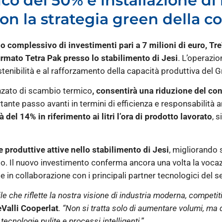
co del 50% e installazione di
 con la strategia green della c
o complessivo di investimenti pari a 7 milioni di euro, Tre
rmato Tetra Pak presso lo stabilimento di Jesi
. L’operazio
stenibilità e al rafforzamento della capacità produttiva del 
nzato di scambio termico
, consentirà una riduzione del co
ante passo avanti in termini di efficienza e responsabilità a
 del 14% in riferimento ai litri l’ora di prodotto lavorato
, 
ee produttive attive nello stabilimento di Jesi
, migliorando 
o. Il nuovo investimento conferma ancora una volta la vocazi
te in collaborazione con i principali partner tecnologici del s
 che riflette la nostra visione di industria moderna, competiti
eValli Cooperlat
. “Non si tratta solo di aumentare volumi, ma 
tecnologie pulite e processi intelligenti
.”