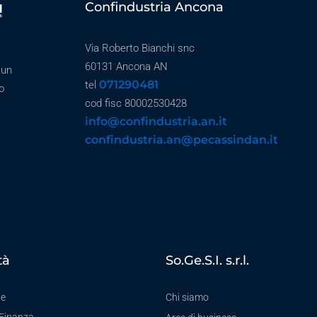
Confindustria Ancona
Via Roberto Bianchi snc
60131 Ancona AN
 un
071290481
tel
o
cod fisc 80002530428
info@confindustria.an.it
confindustria.an@pecassindan.it
tà
So.Ge.S.I. s.r.l.
te
Chi siamo
-Finanza