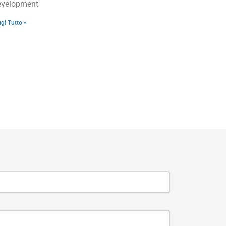
velopment
gi Tutto »