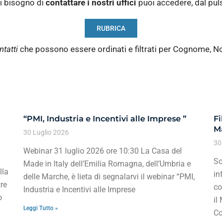
i bisogno di
contattare i nostri
uffici
puoi accedere, dal pu
RUBRICA
ntatti
che possono essere ordinati e filtrati per Cognome, N
“PMI, Industria e Incentivi alle Imprese ”
Fi
Ma
30 Luglio 2026
30
Webinar 31 luglio 2026 ore 10:30 La Casa del
Sc
Made in Italy dell’Emilia Romagna, dell’Umbria e
lla
in
delle Marche, è lieta di segnalarvi il webinar “PMI,
re
co
Industria e Incentivi alle Imprese
o
il
Leggi Tutto »
Co