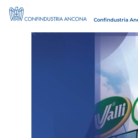
Confindustria An
Estero
tto | Il
Importazioni dagli Stati Uniti 
novità sulle prove di origine 
preferenziale
30 Luglio 2026
Leggi →