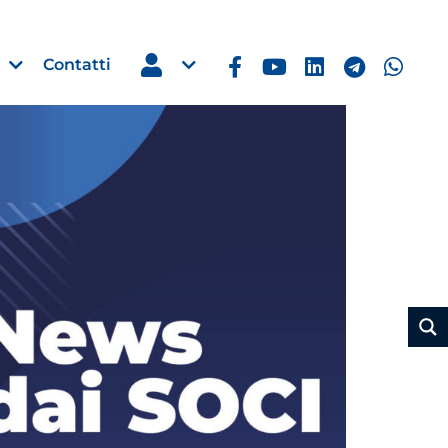
Contatti
Estero
e Imprese
Filippine: missione imprendito
Manila, 5-7 ottobre 2026
30 Luglio 2026
Leggi →