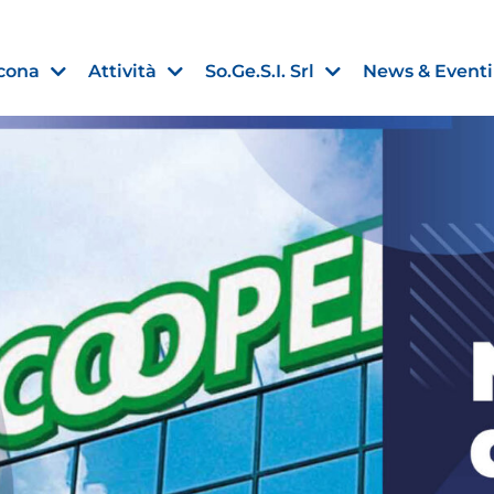
cona
Attività
So.Ge.S.I. Srl
News & Eventi
Finanza agevolata
nell’UE:
“PMI, Industria e Incentivi all
non
”
30 Luglio 2026
Leggi →