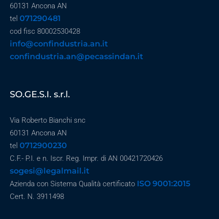
60131 Ancona AN
071290481
tel
cod fisc 80002530428
info@confindustria.an.it
confindustria.an@pecassindan.it
SO.GE.S.I. s.r.l.
Via Roberto Bianchi snc
60131 Ancona AN
0712900230
tel
C.F.- P.I. e n. Iscr. Reg. Impr. di AN 00421720426
sogesi@legalmail.it
ISO 9001:2015
Azienda con Sistema Qualità certificato
Cert. N. 3911498