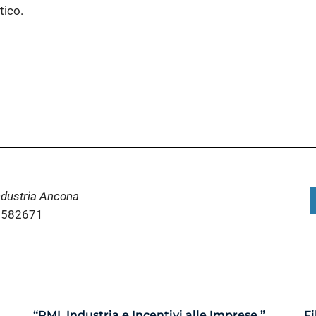
tico.
ndustria Ancona
 6582671
“PMI, Industria e Incentivi alle Imprese ”
Fi