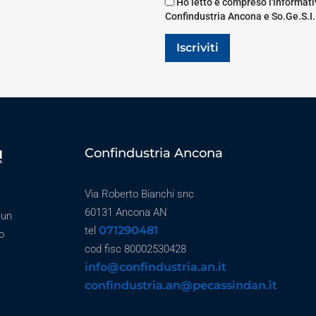
Ho letto e compreso l'informativ
Confindustria Ancona e So.Ge.S.I.
Iscriviti
Confindustria Ancona
Via Roberto Bianchi snc
60131 Ancona AN
 un
071290481
tel
o
cod fisc 80002530428
info@confindustria.an.it
confindustria.an@pecassindan.it