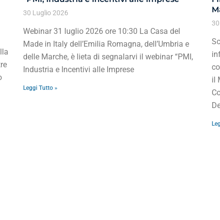
Ma
30 Luglio 2026
30
Webinar 31 luglio 2026 ore 10:30 La Casa del
Sc
Made in Italy dell’Emilia Romagna, dell’Umbria e
lla
in
delle Marche, è lieta di segnalarvi il webinar “PMI,
re
co
Industria e Incentivi alle Imprese
o
il
Leggi Tutto »
Co
De
Leg