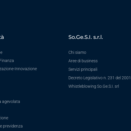
tà
So.Ge.S.I. s.r.l.
te
Chi siamo
-Finanza
Aree di business
zzazione-Innovazione
Servizi principali
Decreto Legislativo n. 231 del 2001
a
Whistleblowing So.Ge.S.I. srl
a agevolata
ione
e previdenza