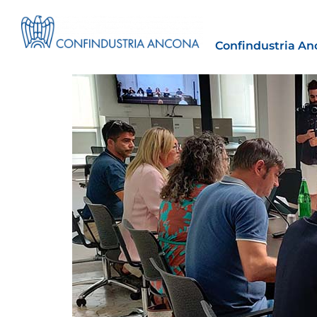
Confindustria An
Estero
tto | Il
Importazioni dagli Stati Uniti 
novità sulle prove di origine 
preferenziale
30 Luglio 2026
Leggi →