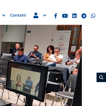
Contatti
Estero
e Imprese
Filippine: missione imprendito
Manila, 5-7 ottobre 2026
30 Luglio 2026
Leggi →