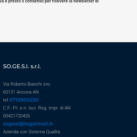
a e presto il consenso per ricevere la newsletter di
SO.GE.S.I. s.r.l.
Via Roberto Bianchi snc
60131 Ancona AN
0712900230
tel
C.F.- P.I. e n. Iscr. Reg. Impr. di AN
00421720426
sogesi@legalmail.it
Azienda con Sistema Qualità