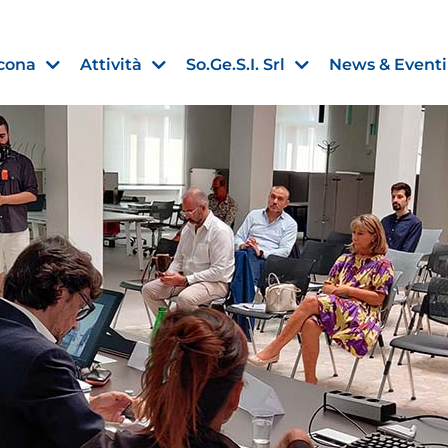
cona
Attività
So.Ge.S.I. Srl
News & Eventi
Finanza agevolata
nell’UE:
“PMI, Industria e Incentivi all
non
”
30 Luglio 2026
Leggi →